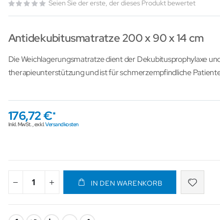
Seien Sie der erste, der dieses Produkt bewertet
Antidekubitusmatratze 200 x 90 x 14 cm
Die Weichlagerungsmatratze dient der Dekubitusprophylaxe und
therapieunterstützung und ist für schmerzempfindliche Patient
176,72 €
Inkl. MwSt.
,
exkl.
Versandkosten
IN DEN WARENKORB