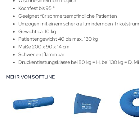
Wischdesinfektion möglich
Kochfest bis 95 °
Geeignet für schmerzempfindliche Patienten
Umzogen mit einem scherkraftmindernden Trikotstrump
Gewicht ca. 10 kg
Patientengewicht 40 bis max. 130 kg
Maße 200 x 90 x 14 cm
Schwer entflammbar
Druckentlastungsklasse bei 80 kg = H, bei 130 kg = D, M
MEHR VON SOFTLINE