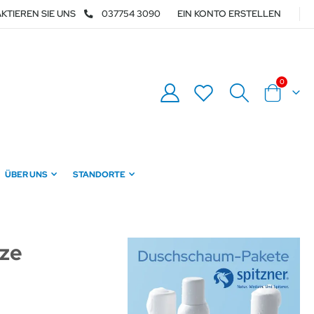
KTIEREN SIE UNS
037754 3090
EIN KONTO ERSTELLEN
Artikel
0
Warenkor
ÜBER UNS
STANDORTE
tze