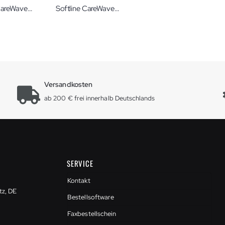
Softline CareWave® Ringkissen M
Softline CareWave® Hemi-Armkissen XL
Versandkosten
ab 200 € frei innerhalb Deutschlands
SERVICE
Kontakt
tz, DE
Bestellsoftware
Faxbestellschein