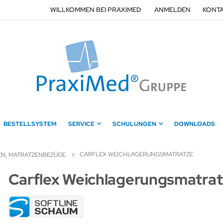
WILLKOMMEN BEI PRAXIMED
ANMELDEN
KONTA
BESTELLSYSTEM
SERVICE
SCHULUNGEN
DOWNLOADS
CARFLEX WEICHLAGERUNGSMATRATZE
EN, MATRATZENBEZÜGE
Zum
Carflex Weichlagerungsmatra
Anfang
der
Bildergalerie
springen