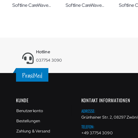
Softline CareWave® Zylinderkissen XL
Softline CareWave® Abduktionskissen XL
Hotline
037754 3090
KUNDE
KONTAKT INFORMATIONEN
ADRESSE:
Benutzerkonto
Grünhainer Str. 2, 08297 Zwöni
Bestellungen
TELEFON:
Zahlung & Versand
+49 37754 3090