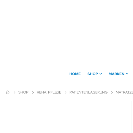
Direkt
zum
Inhalt
HOME
SHOP
MARKEN
SHOP
REHA, PFLEGE
PATIENTENLAGERUNG
MATRATZ
Zum
Ende
der
Bildergalerie
springen