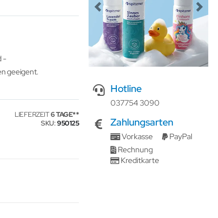
Previous
Next
 -
en geeigent.
Hotline
037754 3090
LIEFERZEIT
6 TAGE
Zahlungsarten
SKU
950125
Vorkasse
PayPal
Rechnung
Kreditkarte