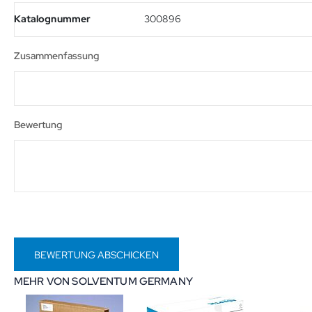
Nass- und Trockenrasur möglich
Katalognummer
300896
Flexibler Scherkopf bietet hervorragende Anpassung an
Ergonomisches Design für eine einfache Handhabung
Zusammenfassung
Die Quote kleiner Hautläsionen liegt unter 2 Prozent
Postoperative Wundinfektion ist sehr gering
Betriebszeit ist bis zu 6 h
4 Stunden Ladezeit
Bewertung
Akkuladestandsanzeige
Zubehör und Verbrauchsmaterial separat erhältlich
Nicht im Lieferumfang enthalten sind das Ladegerät (Ar
BEWERTUNG ABSCHICKEN
MEHR VON SOLVENTUM GERMANY