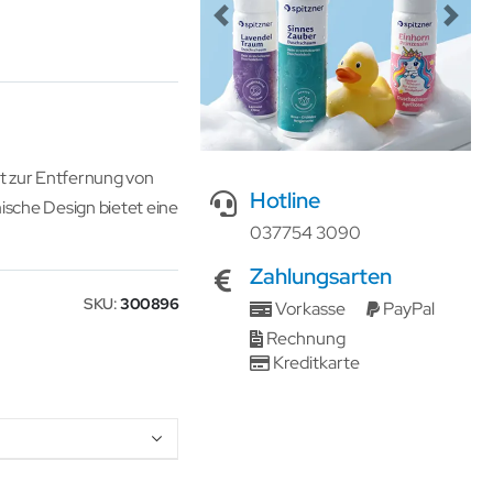
Previous
Next
ät zur Entfernung von
Hotline
ische Design bietet eine
037754 3090
Zahlungsarten
SKU
300896
Vorkasse
PayPal
Rechnung
Kreditkarte