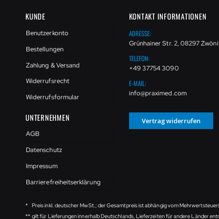
KUNDE
KONTAKT INFORMATIONEN
ADRESSE:
Benutzerkonto
Grünhainer Str. 2, 08297 Zwöni
Bestellungen
TELEFON:
Zahlung & Versand
+49 37754 3090
Widerrufsrecht
E-MAIL:
info@praximed.com
Widerrufsformular
UNTERNEHMEN
Vertrag widerrufen
AGB
Datenschutz
Impressum
Barrierefreiheitserklärung
*
Preis inkl. deutscher MwSt.; der Gesamtpreis ist abhängig vom Mehrwertsteuer
**
gilt für Lieferungen innerhalb Deutschlands, Lieferzeiten für andere Länder e