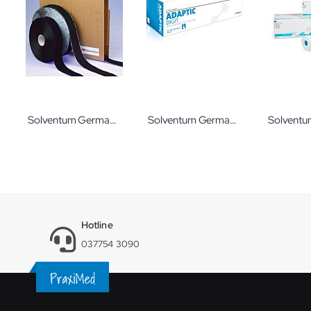
Solventum Germany Soft Cast Klettverschluss
Solventum Germany Adaptic Digit Fingerverband Fingerfertigverband in verschiedenen Größen von Systagenix
Hotline
037754 3090