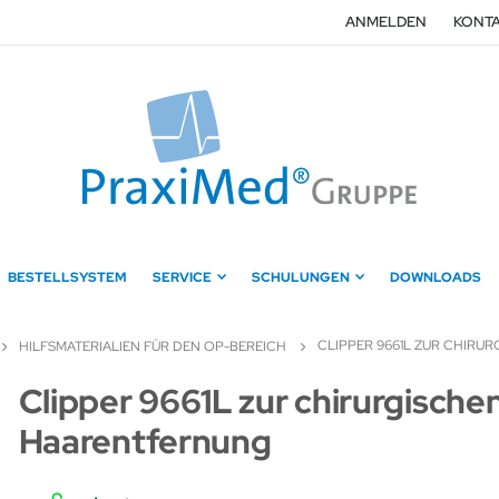
ANMELDEN
KONTA
BESTELLSYSTEM
SERVICE
SCHULUNGEN
DOWNLOADS
CLIPPER 9661L ZUR CHIR
HILFSMATERIALIEN FÜR DEN OP-BEREICH
Zum
Clipper 9661L zur chirurgische
Anfang
Haarentfernung
der
Bildergalerie
springen