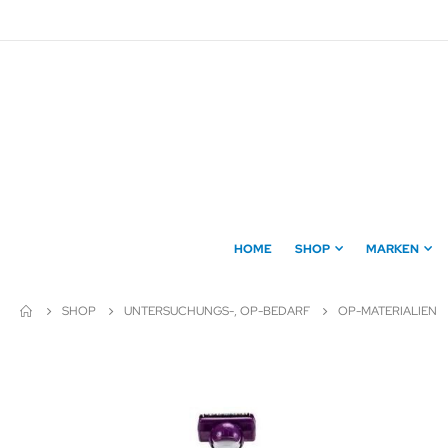
Direkt
zum
Inhalt
HOME
SHOP
MARKEN
SHOP
UNTERSUCHUNGS-, OP-BEDARF
OP-MATERIALIEN
Zum
Ende
der
Bildergalerie
springen