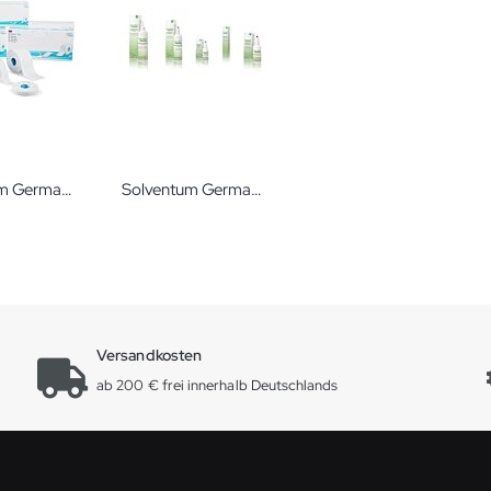
Solventum Germany Multipore Dry Medizinisches Rollenpflaster Entwickelt für diezuverlässige Fixierung von Tuben und Sonden.
Solventum Germany KerraSol Wundreinigungssystem
Versandkosten
ab 200 € frei innerhalb Deutschlands