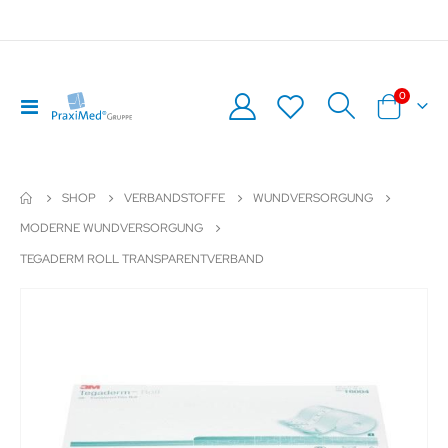
Artikel
0
Navigation
Warenkor
umschalten
SHOP
VERBANDSTOFFE
WUNDVERSORGUNG
MODERNE WUNDVERSORGUNG
TEGADERM ROLL TRANSPARENTVERBAND
Zum
Z
Ende
An
der
de
Bildergalerie
Bil
springen
sp