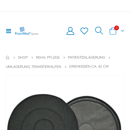
Artikel
0
Navigation
Warenkor
umschalten
SHOP
REHA, PFLEGE
PATIENTENLAGERUNG
DREHKISSEN CA. 42 CM
UMLAGERUNG, TRANSFERHILFEN
Zum
Z
Ende
An
der
de
Bildergalerie
Bil
springen
sp