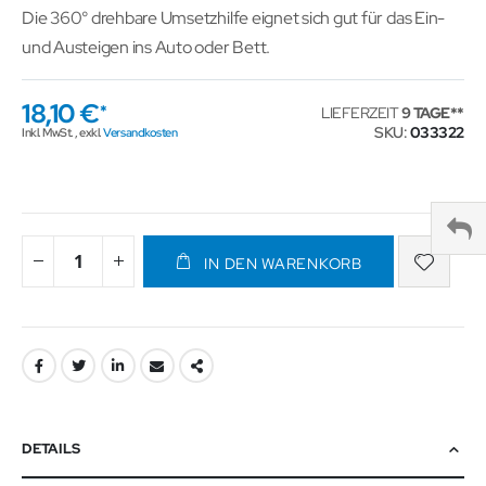
Die 360° drehbare Umsetzhilfe eignet sich gut für das Ein-
und Austeigen ins Auto oder Bett.
18,10 €
LIEFERZEIT
9 TAGE
SKU
033322
Inkl. MwSt.
,
exkl.
Versandkosten
IN DEN WARENKORB
DETAILS