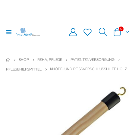
Artikel
0
Navigation
Warenkor
umschalten
SHOP
REHA, PFLEGE
PATIENTENVERSORGUNG
KNÖPF- UND REISSVERSCHLUSSHILFE HOLZ
PFLEGEHILFSMITTEL
Zum
Z
Ende
An
der
de
Bildergalerie
Bil
springen
sp