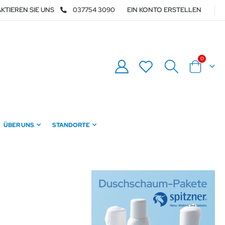
KTIEREN SIE UNS
037754 3090
EIN KONTO ERSTELLEN
Artikel
0
Warenkor
ÜBER UNS
STANDORTE