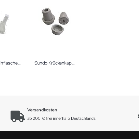
Sundo Urinflaschen-Set
Sundo Krückenkapsel mit Spikes
Versandkosten
ab 200 € frei innerhalb Deutschlands