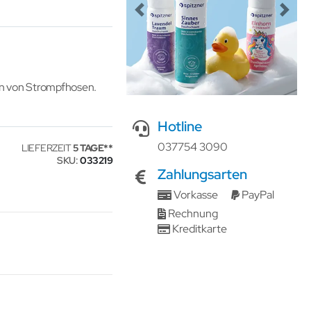
Previous
Next
hen von Strompfhosen.
Hotline
037754 3090
LIEFERZEIT
5 TAGE
SKU
033219
Zahlungsarten
Vorkasse
PayPal
Rechnung
Kreditkarte