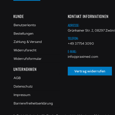
KUNDE
KONTAKT INFORMATIONEN
ADRESSE:
Benutzerkonto
Grünhainer Str. 2, 08297 Zwöni
Bestellungen
TELEFON:
Zahlung & Versand
+49 37754 3090
Widerrufsrecht
E-MAIL:
info@praximed.com
Widerrufsformular
UNTERNEHMEN
Vertrag widerrufen
AGB
Datenschutz
Impressum
Barrierefreiheitserklärung