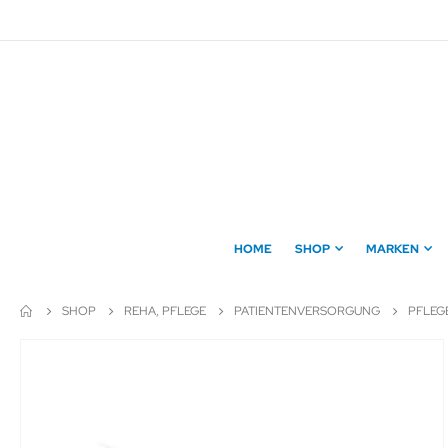
Direkt
zum
Inhalt
HOME
SHOP
MARKEN
SHOP
REHA, PFLEGE
PATIENTENVERSORGUNG
PFLEG
Zum
Ende
der
Bildergalerie
springen