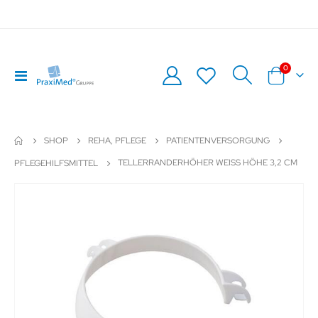
Artikel
0
Navigation
Warenkor
umschalten
SHOP
REHA, PFLEGE
PATIENTENVERSORGUNG
TELLERRANDERHÖHER WEISS HÖHE 3,2 CM
PFLEGEHILFSMITTEL
Zum
Z
Ende
An
der
de
Bildergalerie
Bil
springen
sp