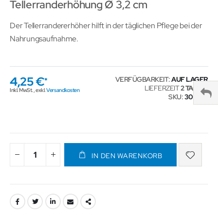
Tellerranderhöhung Ø 3,2 cm
Der Tellerrandererhöher hilft in der täglichen Pflege bei der
Nahrungsaufnahme.
4,25 €
VERFÜGBARKEIT:
AUF LAGER
LIEFERZEIT
2 TAGE
Inkl. MwSt.
,
exkl.
Versandkosten
SKU
302427
IN DEN WARENKORB