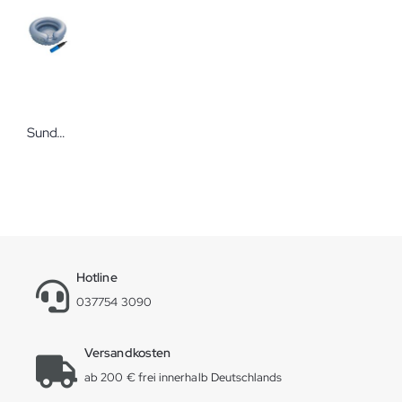
Sundo Haarwaschwanne mit Kopfmulde 2-reihig rund mit Pumpe
Hotline
037754 3090
Versandkosten
ab 200 € frei innerhalb Deutschlands