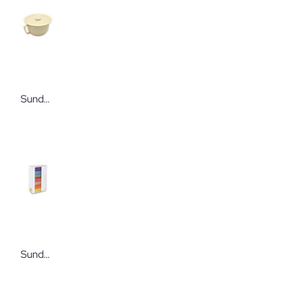
Sundo Nachttopf für Erwachsene mit Deckel Kunststoff elfenbein
Sundo Medikamentendosierer "7 x 3" weiß