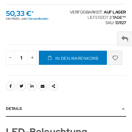
50,33 €
VERFÜGBARKEIT:
AUF LAGER
LIEFERZEIT
2 TAGE
Inkl. MwSt.
,
exkl.
Versandkosten
SKU
131127
IN DEN WARENKORB
DETAILS
LED-Beleuchtung