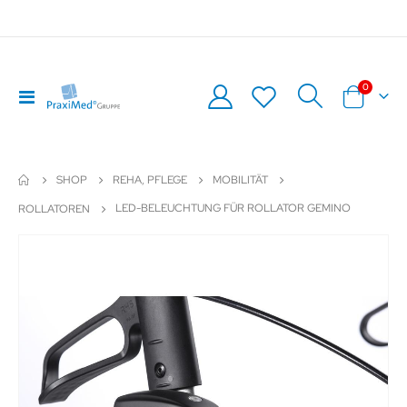
Artikel
0
Navigation
Warenkor
umschalten
SHOP
REHA, PFLEGE
MOBILITÄT
LED-BELEUCHTUNG FÜR ROLLATOR GEMINO
ROLLATOREN
Zum
Z
Ende
An
der
de
Bildergalerie
Bil
springen
sp