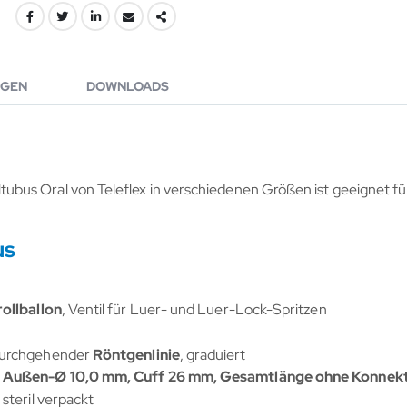
GEN
DOWNLOADS
ltubus
Oral von Teleflex in verschiedenen Größen ist geeignet f
us
ollballon
, Ventil für Luer- und Luer-Lock-Spritzen
durchgehender
Röntgenlinie
, graduiert
, Außen-Ø 10,0 mm, Cuff 26 mm, Gesamtlänge ohne Konnek
l
steril verpackt