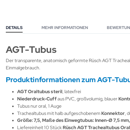
DETAILS
MEHR INFORMATIONEN
BEWERTUN
AGT-Tubus
Der transparente, anatomisch geformte Rüsch AGT Trachea
Einmalgebrauch.
Produktinformationen zum AGT-Tub
AGT Oraltubus steril
, latexfrei
Niederdruck-Cuff
aus PVC, großvolumig, blauer
Kontr
Tubus nur oral, 1 Auge
Trachealtubus mit halb aufgeschobenem
Konnektor
, 
Größe: 7,5, Maße des
Einwegtubus: Innen-Ø 7,5 mm
Liefereinheit 10 Stück
Rüsch AGT Trachealtubus Ora