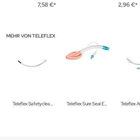
0%
0%
7,58 €
2,96 €
MEHR VON TELEFLEX
Teleflex Safetyclear Trachealtubus ohne Cuff mit Spitze 7,5 mm Einmaltubus Magill
Teleflex Sure Seal Einweg-Larynxmaske mit PVC-Tubus Gr. 4,0 Einmalmaske mit Pilotballon