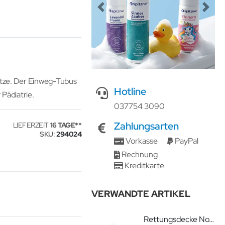
Previous
Next
itze. Der Einweg-Tubus
Hotline
 Pädiatrie.
037754 3090
Zahlungsarten
LIEFERZEIT
16 TAGE
SKU
294024
Vorkasse
PayPal
Rechnung
Kreditkarte
VERWANDTE ARTIKEL
Rettungsdecke Notfalldecke silber-gold 210 x 160 cm