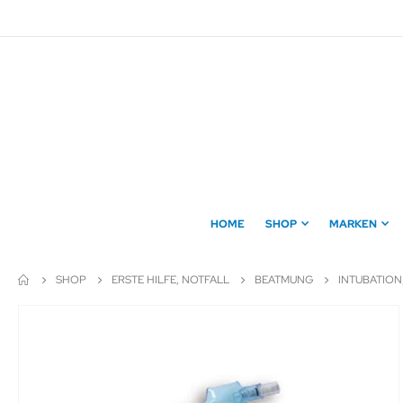
Direkt
zum
Inhalt
HOME
SHOP
MARKEN
SHOP
ERSTE HILFE, NOTFALL
BEATMUNG
INTUBATION
Zum
Ende
der
Bildergalerie
springen