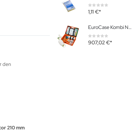
Rating:
0%
1,11 €
EuroCase Kombi Notfallkoffer gefüllt Notfallmedizinische Grundausstattung
Rating:
0%
907,02 €
ür den
tor 210 mm