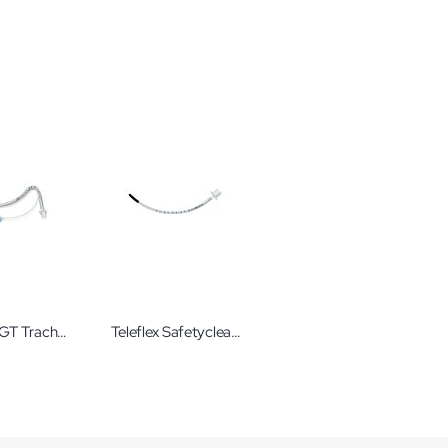
Teleflex AGT Trachealtubus nasal mit Auge Gr. 7,5 Nasaltubus zum Einmalgebrauch
Teleflex Safetyclear Trachealtubus ohne Cuff mit Spitze 9,0 mm Einmaltubus Magill