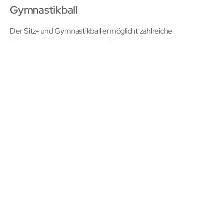
Gymnastikball
Der Sitz- und Gymnastikball ermöglicht zahlreiche
Trainingspositionen und ein aufrechtes und bewegtes Sitzen.
Sein spezielles Material verhindert ein plötzliches Platzen bei
punktuellen Beschädigungen.
28,91 €
Inkl. MwSt.
,
exkl.
Versandkosten
IN DEN WARENKORB