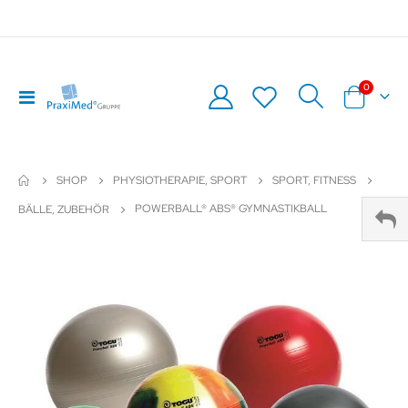
0
Navigation
Warenkor
umschalten
SHOP
PHYSIOTHERAPIE, SPORT
SPORT, FITNESS
POWERBALL® ABS® GYMNASTIKBALL
BÄLLE, ZUBEHÖR
Zum
Z
Ende
An
der
de
Bildergalerie
Bil
springen
sp