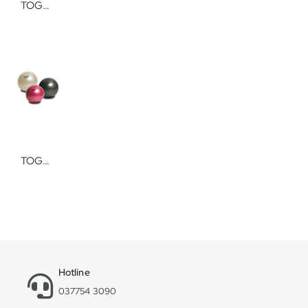
TOGU Noppenball lang 11 cm Massageball
TOGU MyBall Soft Trainingsball
Hotline
037754 3090