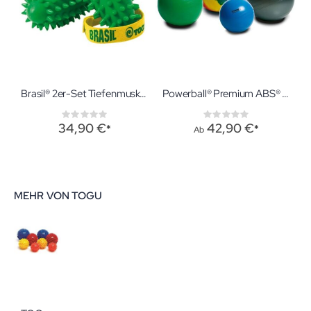
Brasil® 2er-Set Tiefenmuskeltrainer
Powerball® Premium ABS® Sitzball
Rating:
Rating:
0%
0%
34,90 €
42,90 €
Ab
MEHR VON TOGU