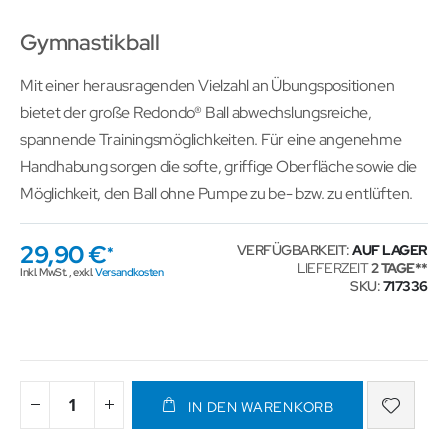
Gymnastikball
Mit einer herausragenden Vielzahl an Übungspositionen
bietet der große Redondo® Ball abwechslungsreiche,
spannende Trainingsmöglichkeiten. Für eine angenehme
Handhabung sorgen die softe, griffige Oberfläche sowie die
Möglichkeit, den Ball ohne Pumpe zu be- bzw. zu entlüften.
29,90 €
VERFÜGBARKEIT:
AUF LAGER
LIEFERZEIT
2 TAGE
Inkl. MwSt.
,
exkl.
Versandkosten
SKU
717336
IN DEN WARENKORB