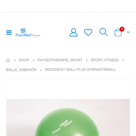
Artikel
0
Navigation
Warenkor
umschalten
SHOP
PHYSIOTHERAPIE, SPORT
SPORT, FITNESS
REDONDO® BALL PLUS GYMNASTIKBALL
BÄLLE, ZUBEHÖR
Zum
Z
Ende
An
der
de
Bildergalerie
Bil
springen
sp