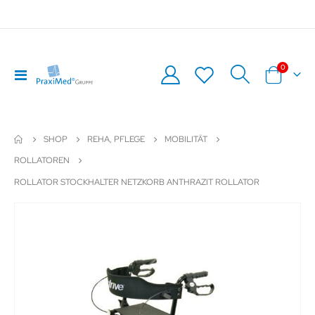
Artikel
0
Navigation
Warenkor
umschalten
SHOP
REHA, PFLEGE
MOBILITÄT
ROLLATOREN
ROLLATOR STOCKHALTER NETZKORB ANTHRAZIT ROLLATOR
Zum
Z
Ende
An
der
de
Bildergalerie
Bil
springen
sp