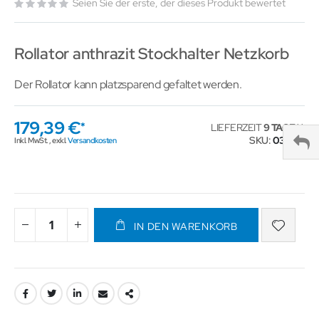
Seien Sie der erste, der dieses Produkt bewertet
Rollator anthrazit Stockhalter Netzkorb
Der Rollator kann platzsparend gefaltet werden.
179,39 €
LIEFERZEIT
9 TAGE
SKU
031160
Inkl. MwSt.
,
exkl.
Versandkosten
IN DEN WARENKORB