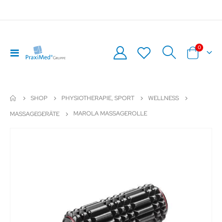
Artikel
0
Navigation
Warenkor
umschalten
SHOP
PHYSIOTHERAPIE, SPORT
WELLNESS
MAROLA MASSAGEROLLE
MASSAGEGERÄTE
Zum
Z
Ende
An
der
de
Bildergalerie
Bil
springen
sp