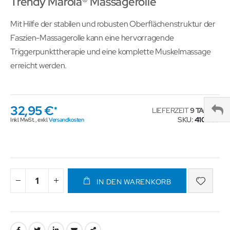
Trendy Marola® Massagerolle
Mit Hilfe der stabilen und robusten Oberflächenstruktur der
Faszien-Massagerolle kann eine hervorragende
Triggerpunkttherapie und eine komplette Muskelmassage
erreicht werden.
32,95 €
LIEFERZEIT
9 TAGE
SKU
410089
Inkl. MwSt.
,
exkl.
Versandkosten
IN DEN WARENKORB