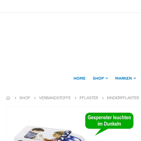
Direkt
zum
Inhalt
HOME
SHOP
MARKEN
SHOP
VERBANDSTOFFE
PFLASTER
KINDERPFLASTER
Zum
Ende
der
Bildergalerie
springen