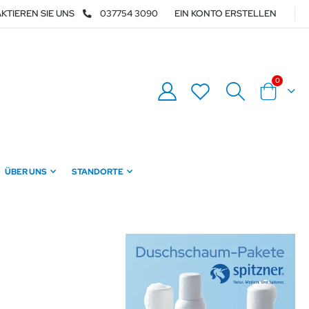
KTIEREN SIE UNS
037754 3090
EIN KONTO ERSTELLEN
Artikel
0
Warenkor
ÜBER UNS
STANDORTE