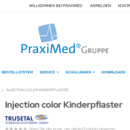
WILLKOMMEN BEI PRAXIMED
ANMELDEN
KONTA
BESTELLSYSTEM
SERVICE
SCHULUNGEN
DOWNLOADS
INJECTION COLOR KINDERPFLASTER
Zum
Injection color Kinderpflaster
Anfang
der
Bildergalerie
springen
Seien Sie der erste, der dieses Produkt bewertet