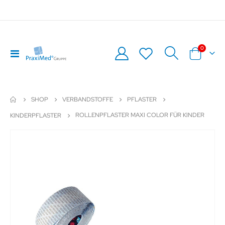
Artikel
0
Navigation
Warenkor
umschalten
SHOP
VERBANDSTOFFE
PFLASTER
ROLLENPFLASTER MAXI COLOR FÜR KINDER
KINDERPFLASTER
Zum
Z
Ende
An
der
de
Bildergalerie
Bil
springen
sp