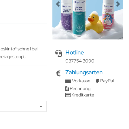
Previous
Next
oskinto® schnell bei
Hotline
eiz gestoppt.
037754 3090
Zahlungsarten
Vorkasse
PayPal
Rechnung
Kreditkarte