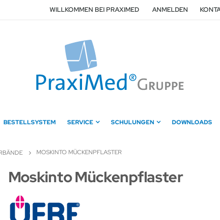
WILLKOMMEN BEI PRAXIMED
ANMELDEN
KONTA
BESTELLSYSTEM
SERVICE
SCHULUNGEN
DOWNLOADS
MOSKINTO MÜCKENPFLASTER
RBÄNDE
Zum
Moskinto Mückenpflaster
Anfang
der
Bildergalerie
springen