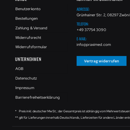
ADRESSE:
Benutzerkonto
Grünhainer Str. 2, 08297 Zwöni
Bestellungen
TELEFON:
Zahlung & Versand
+49 37754 3090
Widerrufsrecht
E-MAIL:
info@praximed.com
Widerrufsformular
UNTERNEHMEN
Vertrag widerrufen
AGB
Datenschutz
Impressum
Barrierefreiheitserklärung
*
Preis inkl. deutscher MwSt.; der Gesamtpreis ist abhängig vom Mehrwertsteuer
**
gilt für Lieferungen innerhalb Deutschlands, Lieferzeiten für andere Länder e