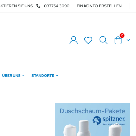
KTIEREN SIE UNS
037754 3090
EIN KONTO ERSTELLEN
Artikel
0
Warenkor
ÜBER UNS
STANDORTE