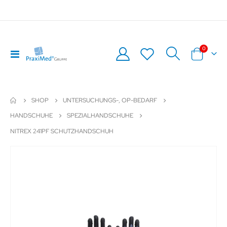
Artikel
0
Navigation
Warenkor
umschalten
SHOP
UNTERSUCHUNGS-, OP-BEDARF
HANDSCHUHE
SPEZIALHANDSCHUHE
NITREX 241PF SCHUTZHANDSCHUH
Zum
Z
Ende
An
der
de
Bildergalerie
Bil
springen
sp