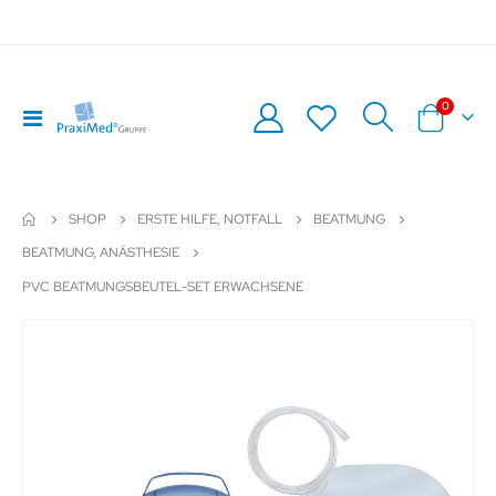
Artikel
0
Navigation
Warenkor
umschalten
SHOP
ERSTE HILFE, NOTFALL
BEATMUNG
BEATMUNG, ANÄSTHESIE
PVC BEATMUNGSBEUTEL-SET ERWACHSENE
Zum
Z
Ende
An
der
de
Bildergalerie
Bil
springen
sp