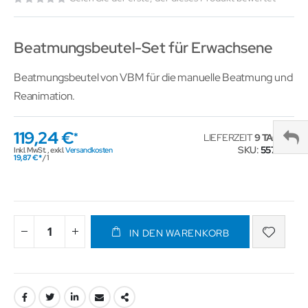
Beatmungsbeutel-Set für Erwachsene
Beatmungsbeutel von VBM für die manuelle Beatmung und
Reanimation.
119,24 €
LIEFERZEIT
9 TAGE
SKU
557038
Inkl. MwSt.
,
exkl.
Versandkosten
19,87 €
/ 1
IN DEN WARENKORB