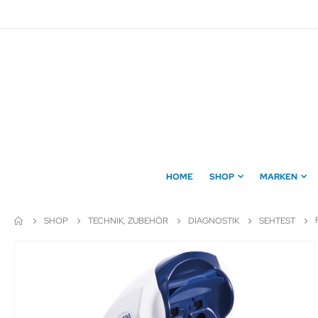
Direkt
zum
Inhalt
HOME
SHOP
MARKEN
SHOP
TECHNIK, ZUBEHÖR
DIAGNOSTIK
SEHTEST
Zum
Ende
der
Bildergalerie
springen