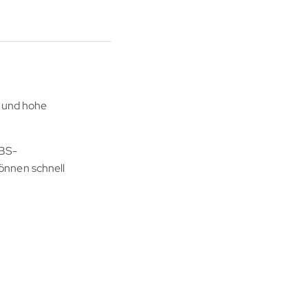
t und hohe
ABS-
önnen schnell