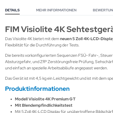
DETAILS
MEHR INFORMATIONEN
BEWERTUN
FIM Visiolite 4K Sehtestger
Das Visiolite 4K bietet mit dem
neuen 5 Zoll 4K-LCD-Displa
Flexibilität für die Durchführung der Tests.
Die bereits vorkonfigurierten Sequenzen FSÜ- Fahr-, Steue
Absturzgefahr, und ZfP Zerstörungsfreie Prüfung, Sehschär
und einfach an spezielle Arbeitsabläufe angepasst werden.
Das Gerät ist mit 4,5 kg ein Leichtgewicht und ist mit dem spe
Produktinformationen
Modell Visiolite 4K Premium GT
Mit Blendempfindlichkeitstest
Mit 5 Zoll 4K-LCD Display für unübertroffene Bildschär