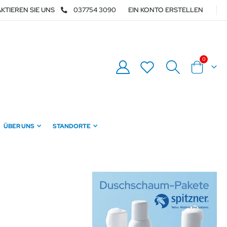
KTIEREN SIE UNS
037754 3090
EIN KONTO ERSTELLEN
Artikel
0
Warenkor
ÜBER UNS
STANDORTE