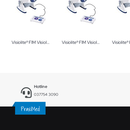
Visiolite® FIM Visiolite 4K Premium GT Bundle Sehtestgerät
Visiolite® FIM Visiolite 4K Edition Sehtestgerät
Hotline
037754 3090