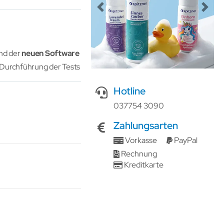
Previous
Next
nd der
neuen Software
ie Durchführung der Tests
Hotline
037754 3090
Zahlungsarten
Vorkasse
PayPal
Rechnung
Kreditkarte