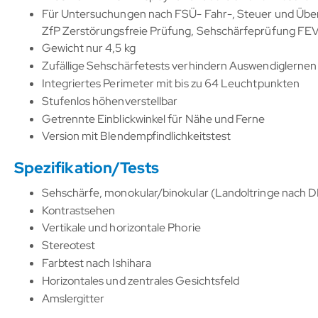
Für Untersuchungen nach FSÜ- Fahr-, Steuer und Über
ZfP Zerstörungsfreie Prüfung, Sehschärfeprüfung FE
Gewicht nur 4,5 kg
Zufällige Sehschärfetests verhindern Auswendiglernen
Integriertes Perimeter mit bis zu 64 Leuchtpunkten
Stufenlos höhenverstellbar
Getrennte Einblickwinkel für Nähe und Ferne
Version mit Blendempfindlichkeitstest
Spezifikation/Tests
Sehschärfe, monokular/binokular (Landoltringe nach 
Kontrastsehen
Vertikale und horizontale Phorie
Stereotest
Farbtest nach Ishihara
Horizontales und zentrales Gesichtsfeld
Amslergitter