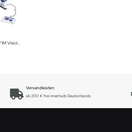
Visiolite® FIM Visiolite 4K Edition Bundle Sehtestgerät
Versandkosten
ab 200 € frei innerhalb Deutschlands