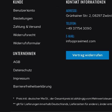
KUNDE
KONTAKT INFORMATIONEN
ADRESSE:
Benutzerkonto
Grünhainer Str. 2, 08297 Zwöni
Bestellungen
TELEFON:
Zahlung & Versand
+49 37754 3090
Widerrufsrecht
E-MAIL:
info@praximed.com
Widerrufsformular
UNTERNEHMEN
Vertrag widerrufen
AGB
Datenschutz
Impressum
Barrierefreiheitserklärung
*
Preis inkl. deutscher MwSt.; der Gesamtpreis ist abhängig vom Mehrwertsteuer
**
gilt für Lieferungen innerhalb Deutschlands, Lieferzeiten für andere Länder e