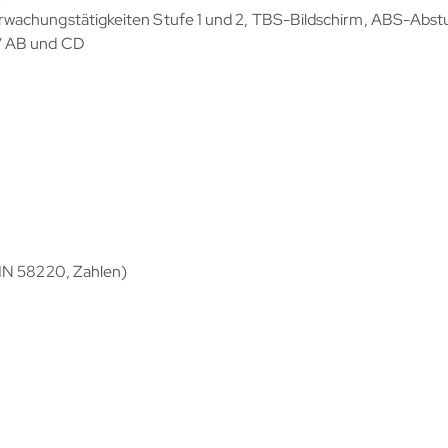
wachungstätigkeiten Stufe 1 und 2, TBS-Bildschirm, ABS-Abst
V AB und CD
DIN 58220, Zahlen)