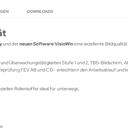
GEN
DOWNLOADS
ät
y
und der
neuen Software VisioWin
eine exzellente Bildqualitä
r und Überwachungstätigkeiten Stufe 1 und 2, TBS-Bildschirm, 
feprüfung FEV AB und CD- erleichtern den Arbeitsablauf und k
ziellen Rollenkoffer ideal für unterwegs.
fe