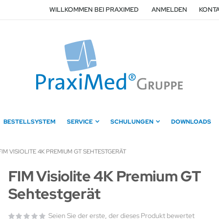
WILLKOMMEN BEI PRAXIMED
ANMELDEN
KONTA
BESTELLSYSTEM
SERVICE
SCHULUNGEN
DOWNLOADS
FIM VISIOLITE 4K PREMIUM GT SEHTESTGERÄT
Zum
FIM Visiolite 4K Premium GT
Anfang
Sehtestgerät
der
Bildergalerie
springen
Seien Sie der erste, der dieses Produkt bewertet