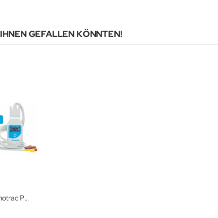
 IHNEN GEFALLEN KÖNNTEN!
Aktions-Bundle: Pneumotrac PC-Spirometer & BT12 EKG
g: