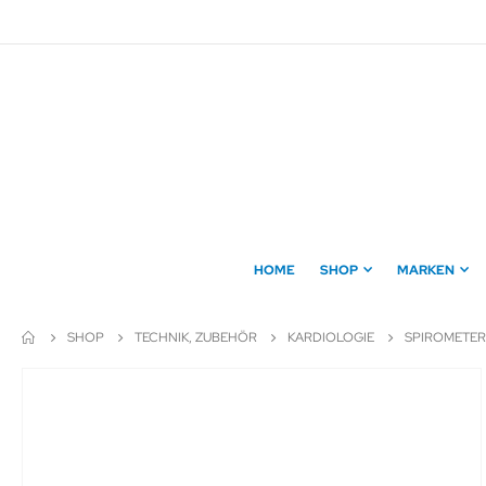
Direkt
zum
Inhalt
HOME
SHOP
MARKEN
SHOP
TECHNIK, ZUBEHÖR
KARDIOLOGIE
SPIROMETER
Zum
Ende
der
Bildergalerie
springen