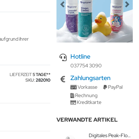
Previous
Next
ufgrund ihrer
Hotline
037754 3090
LIEFERZEIT
5 TAGE
Zahlungsarten
SKU
282010
Vorkasse
PayPal
Rechnung
Kreditkarte
VERWANDTE ARTIKEL
Digitales Peak-Flow-Meter asma-1