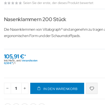
Seien Sie der erste, der dieses Produkt bewertet
Nasenklammern 200 Stück
Die Nasenklemmen von Vitalograph® sind angenehm zu tragen a
ergonomischen Form und der Schaumstoffpads.
105,91 €
Inkl. MwSt.
,
exkl.
Versandkosten
0,53 €
/ 1
IN DEN WARENKORB