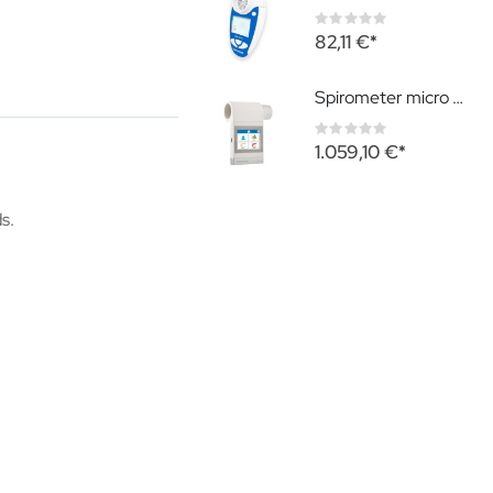
Rating:
0%
82,11 €
Spirometer micro mit PDF-Berichtssoftware
Rating:
0%
1.059,10 €
s.