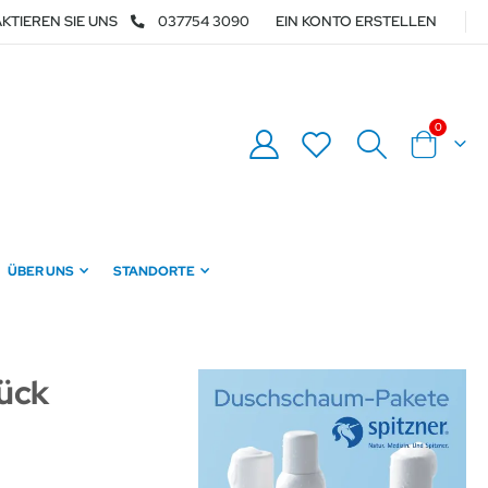
KTIEREN SIE UNS
037754 3090
EIN KONTO ERSTELLEN
Artikel
0
Warenkor
ÜBER UNS
STANDORTE
ück