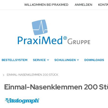
WILLKOMMEN BEI PRAXIMED
ANMELDEN
KONTA
BESTELLSYSTEM
SERVICE
SCHULUNGEN
DOWNLOADS
EINMAL-NASENKLEMMEN 200 STÜCK
Zum
Einmal-Nasenklemmen 200 St
Anfang
der
Bildergalerie
springen