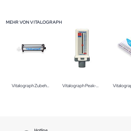
0%
MEHR VON VITALOGRAPH
Vitalograph Zubehör, Kalibrationspumpe 3 Liter Eichpumpe für Spirometer von Vitalograph
Vitalograph Peak-Flow-Meter Standard
Hotline