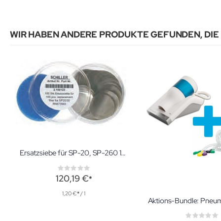
WIR HABEN ANDERE PRODUKTE GEFUNDEN, DIE
Ersatzsiebe für SP-20, SP-260 100 Stück
Rating:
0%
120,19 €
1,20 €
/ 1
Ratin