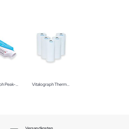
Vitalograph Peak-Flow-Meter UNIVERSAL
Vitalograph Thermodruckerpapier Vitalogpaph® 5 Rollen
Versandkosten