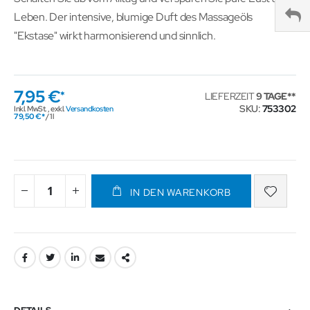
Leben. Der intensive, blumige Duft des Massageöls
"Ekstase" wirkt harmonisierend und sinnlich.
7,95 €
LIEFERZEIT
9 TAGE
SKU
753302
Inkl. MwSt.
,
exkl.
Versandkosten
79,50 €
/ 1 l
IN DEN WARENKORB