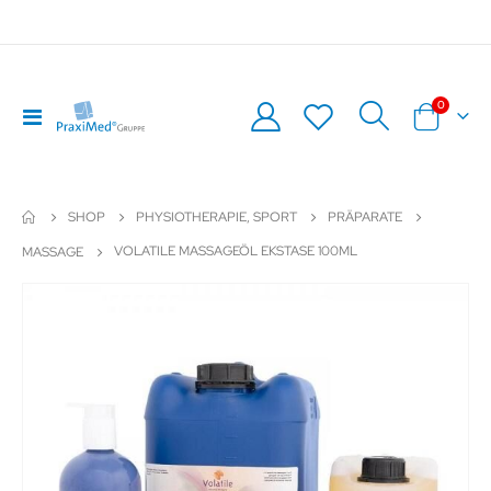
Artikel
0
Navigation
Warenkor
umschalten
SHOP
PHYSIOTHERAPIE, SPORT
PRÄPARATE
VOLATILE MASSAGEÖL EKSTASE 100ML
MASSAGE
Zum
Z
Ende
An
der
de
Bildergalerie
Bil
springen
sp