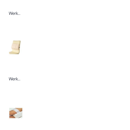
Werkmeister Sitty Basic Sitzkeilwürfel Als Sitzhilfe zum rückenschonenden aufrechten Sitzen
Werkmeister Sitty Basic Lumbalkissen