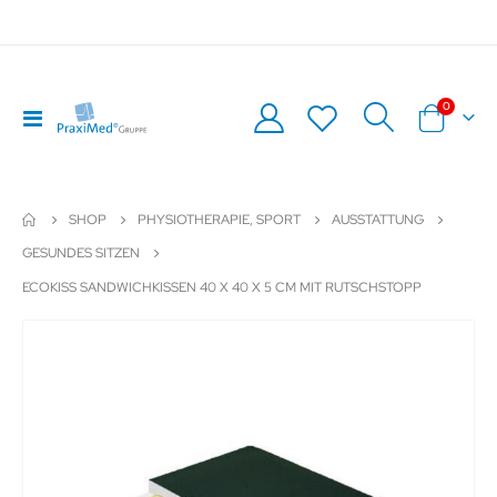
Artikel
0
Navigation
Warenkor
umschalten
SHOP
PHYSIOTHERAPIE, SPORT
AUSSTATTUNG
GESUNDES SITZEN
ECOKISS SANDWICHKISSEN 40 X 40 X 5 CM MIT RUTSCHSTOPP
Zum
Z
Ende
An
der
de
Bildergalerie
Bil
springen
sp