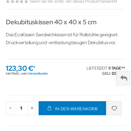
Seien Sie der erste, der dieses Produkt bewertet
Dekubituskissen 40 x 40 x 5 cm
Das EcoKissen Sandwichkissen ist für Rollstühle geeignet.
Druckverteilung und -entlastung beugen Dekubitus vor.
123,30 €
LIEFERZEIT
9 TAGE
SKU
031782
Inkl. MwSt.
,
exkl.
Versandkosten
IN DEN WARENKORB