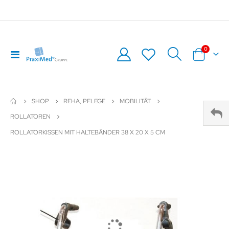
0
Navigation
Warenkor
umschalten
SHOP
REHA, PFLEGE
MOBILITÄT
ROLLATOREN
ROLLATORKISSEN MIT HALTEBÄNDER 38 X 20 X 5 CM
Zum
Z
Ende
An
der
de
Bildergalerie
Bil
springen
sp