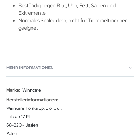
Beständig gegen Blut, Urin, Fett, Salben und
Exkremente
Normales Schleudern, nicht für Trommeltrockner
geeignet
MEHR INFORMATIONEN
Mehr
Winncare
Informationen
Winncare Polska Sp. z o. o ul.
Lubska 17 PL
68-320 - Jasień
Polen