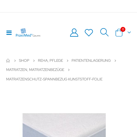
0
Navigation
Warenkor
umschalten
SHOP
REHA, PFLEGE
PATIENTENLAGERUNG
MATRATZEN, MATRATZENBEZÜGE
MATRATZENSCHUTZ-SPANNBEZUG KUNSTSTOFF-FOLIE
Zum
Z
Ende
An
der
de
Bildergalerie
Bil
springen
sp