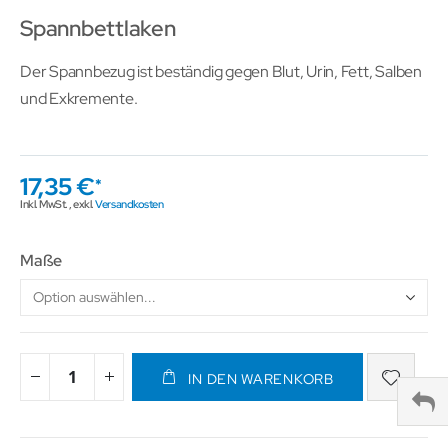
Spannbettlaken
Der Spannbezug ist beständig gegen Blut, Urin, Fett, Salben
und Exkremente.
17,35 €
Inkl. MwSt.
,
exkl.
Versandkosten
Maße
IN DEN WARENKORB