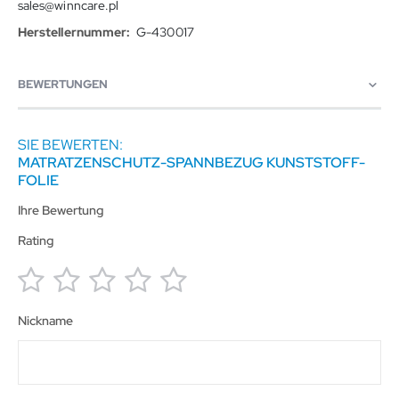
sales@winncare.pl
G-430017
BEWERTUNGEN
SIE BEWERTEN:
MATRATZENSCHUTZ-SPANNBEZUG KUNSTSTOFF-
FOLIE
Ihre Bewertung
Rating
1
2
3
4
5
Nickname
star
stars
stars
stars
stars