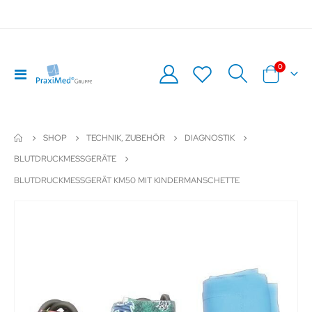
Artikel
0
Navigation
Warenkor
umschalten
SHOP
TECHNIK, ZUBEHÖR
DIAGNOSTIK
BLUTDRUCKMESSGERÄTE
BLUTDRUCKMESSGERÄT KM50 MIT KINDERMANSCHETTE
Zum
Z
Ende
An
der
de
Bildergalerie
Bil
springen
sp