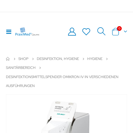
Artikel
0
Navigation
Warenkor
umschalten
SHOP
DESINFEKTION, HYGIENE
HYGIENE
SANITÄRBEREICH
DESINFEKTIONSMITTELSPENDER OMIKRON IV IN VERSCHIEDENEN
AUSFÜHRUNGEN
Zum
Z
Ende
An
der
de
Bildergalerie
Bil
springen
sp