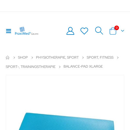
Artikel
0
Navigation
Warenkor
umschalten
SHOP
PHYSIOTHERAPIE, SPORT
SPORT, FITNESS
BALANCE-PAD XLARGE
SPORT-, TRAININGSTHERAPIE
Zum
Z
Ende
An
der
de
Bildergalerie
Bil
springen
sp