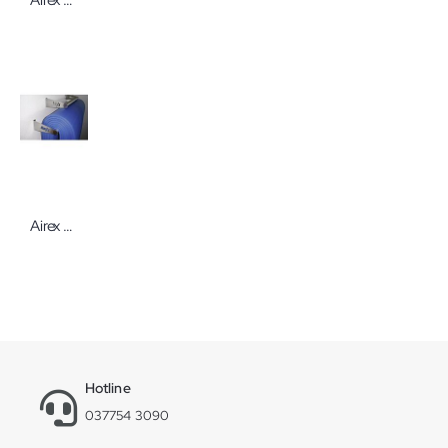
Airex Wandhalterung für Matten ohne Ösen Für verschiedene Gymnastikmattentypen
Hotline
037754 3090