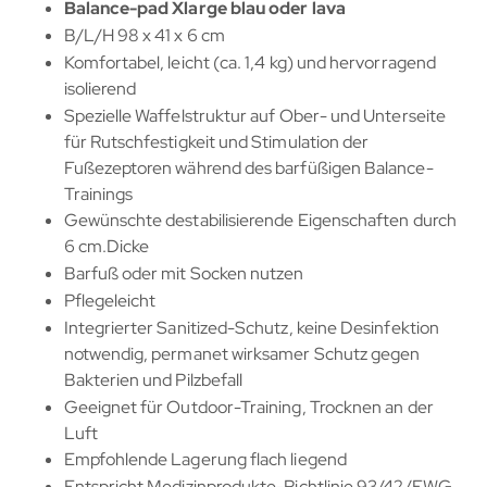
Balance-pad Xlarge blau oder lava
B/L/H 98 x 41 x 6 cm
Komfortabel, leicht (ca. 1,4 kg) und hervorragend
isolierend
Spezielle Waffelstruktur auf Ober- und Unterseite
für Rutschfestigkeit und Stimulation der
Fußezeptoren während des barfüßigen Balance-
Trainings
Gewünschte destabilisierende Eigenschaften durch
6 cm.Dicke
Barfuß oder mit Socken nutzen
Pflegeleicht
Integrierter Sanitized-Schutz, keine Desinfektion
notwendig, permanet wirksamer Schutz gegen
Bakterien und Pilzbefall
Geeignet für Outdoor-Training, Trocknen an der
Luft
Empfohlende Lagerung flach liegend
Entspricht Medizinprodukte-Richtlinie 93/42/EWG