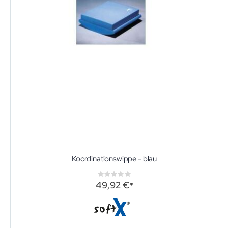
Koordinationswippe - blau
Rating:
0%
49,92 €