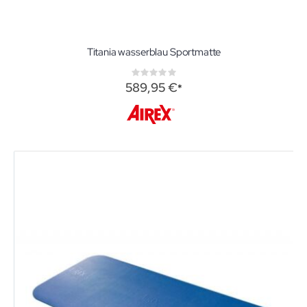
Titania wasserblau Sportmatte
Rating:
0%
589,95 €