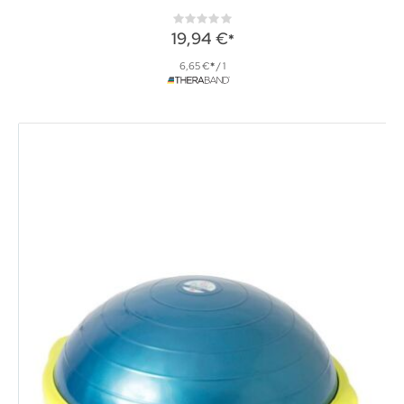
Rating:
0%
19,94 €
6,65 €
/ 1