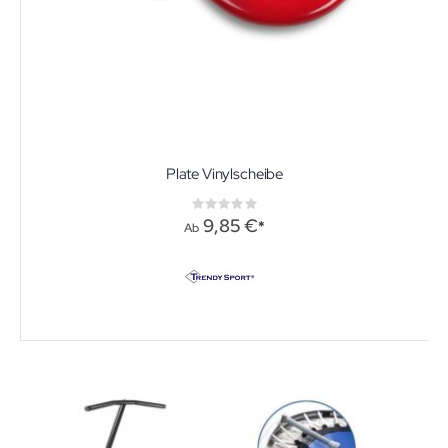
Plate Vinylscheibe
Rating:
0%
9,85 €
Ab