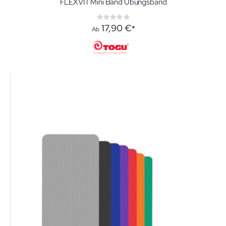
FLEXVIT Mini Band Übungsband
Rating:
0%
17,90 €
Ab