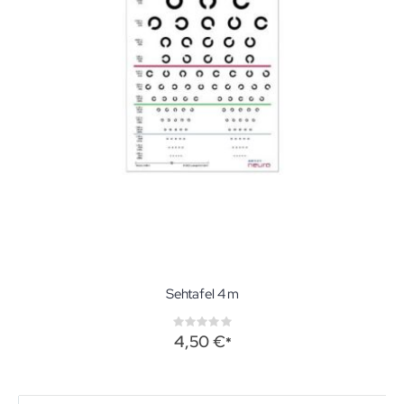
Sehtafel 4 m
Rating:
0%
4,50 €