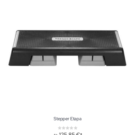
Stepper Etapa
Rating:
0%
125,85 €