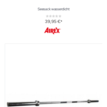
Seesack wasserdicht
Rating:
0%
39,95 €