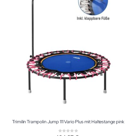
Trimilin Trampolin Jump 111 Vario Plus mit Haltestange pink
Rating:
0%