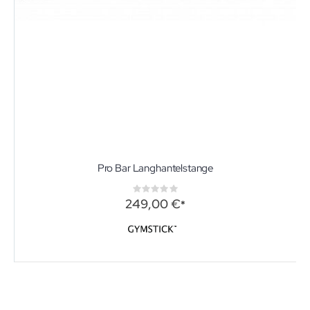
Pro Bar Langhantelstange
Rating:
0%
249,00 €