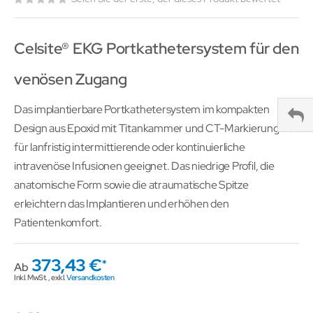
Celsite® EKG Portkathetersystem für den
venösen Zugang
Das implantierbare Portkathetersystem im kompakten
Design aus Epoxid mit Titankammer und CT-Markierung ist
für lanfristig intermittierende oder kontinuierliche
intravenöse Infusionen geeignet. Das niedrige Profil, die
anatomische Form sowie die atraumatische Spitze
erleichtern das Implantieren und erhöhen den
Patientenkomfort.
373,43 €
Ab
Inkl. MwSt.
,
exkl.
Versandkosten