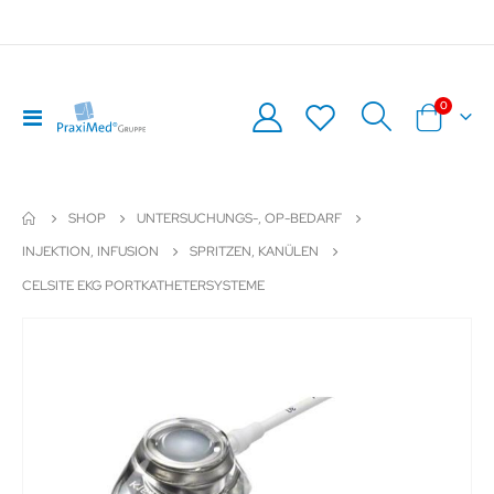
Artikel
0
Navigation
Warenkor
umschalten
SHOP
UNTERSUCHUNGS-, OP-BEDARF
INJEKTION, INFUSION
SPRITZEN, KANÜLEN
CELSITE EKG PORTKATHETERSYSTEME
Zum
Z
Ende
An
der
de
Bildergalerie
Bil
springen
sp