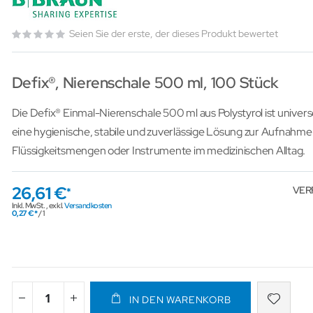
Seien Sie der erste, der dieses Produkt bewertet
Defix®, Nierenschale 500 ml, 100 Stück
Die Defix® Einmal-Nierenschale 500 ml aus Polystyrol ist universe
eine hygienische, stabile und zuverlässige Lösung zur Aufnahme 
Flüssigkeitsmengen oder Instrumente im medizinischen Alltag.
26,61 €
VER
Inkl. MwSt.
,
exkl.
Versandkosten
0,27 €
/ 1
IN DEN WARENKORB