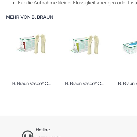
Für die Aufnahme kleiner Flüssigkeitsmengen oder Ins
MEHR VON B. BRAUN
B. Braun Vasco® OP eco, steril Naturkautschuklatex-OP-Handschuhe, puderfrei
B. Braun Vasco® OP Powdered, steril Naturkautschuklatex-OP-Handschuhe, gepudert
Hotline