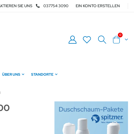
KTIEREN SIE UNS
037754 3090
EIN KONTO ERSTELLEN
Artikel
0
Warenkor
ÜBER UNS
STANDORTE
N
100