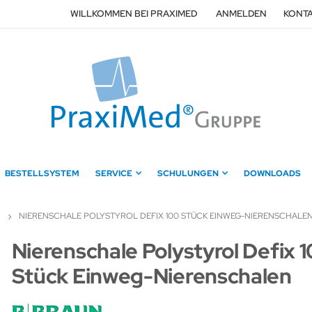
WILLKOMMEN BEI PRAXIMED
ANMELDEN
KONTA
BESTELLSYSTEM
SERVICE
SCHULUNGEN
DOWNLOADS
NIERENSCHALE POLYSTYROL DEFIX 100 STÜCK EINWEG-NIERENSCHALE
Zum
Nierenschale Polystyrol Defix 
Anfang
Stück Einweg-Nierenschalen
der
Bildergalerie
springen