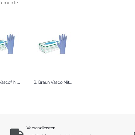
trumente
B. Braun Vasco® Nitril blue Unsterile Nitril-Untersuchungs- und Schutzhandschuhe
B. Braun Vasco Nitril Soft Unsterile Untersuchungs-Handschuhe
Versandkosten