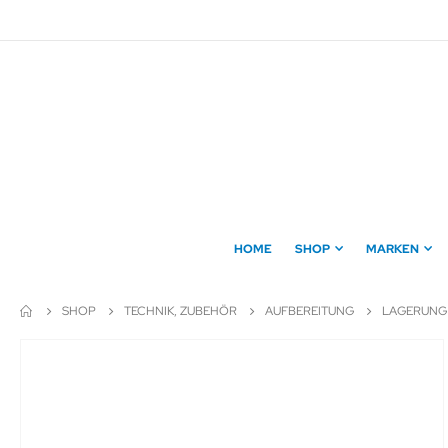
Direkt
zum
Inhalt
HOME
SHOP
MARKEN
SHOP
TECHNIK, ZUBEHÖR
AUFBEREITUNG
LAGERUNG
Zum
Ende
der
Bildergalerie
springen