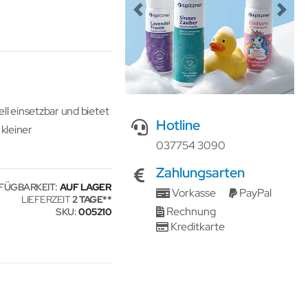
Previous
Next
ll einsetzbar und bietet
Hotline
kleiner
037754 3090
Zahlungsarten
FÜGBARKEIT:
AUF LAGER
Vorkasse
PayPal
LIEFERZEIT
2 TAGE
Rechnung
SKU
005210
Kreditkarte