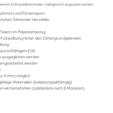
on einem Orthopädietechniker maßgerecht angepasst werden.
enschmerz und Fersensporn
chuhen führender Hersteller
Fasern im Polyesterbezug
che Fußwölbung hinter den Zehengrundgelenken
pfung
aus leitfähigem EVA
ge ausgeglichen werden
 eingearbeitet werden
m
 zu 4 mm) möglich
lebige Materialien (belastungsabhängig)
en wird empfohlen (spätestens nach 6 Monaten)