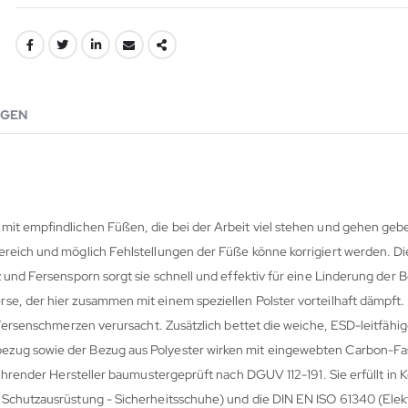
GEN
mit empfindlichen Füßen, die bei der Arbeit viel stehen und gehen geb
ereich und möglich Fehlstellungen der Füße könne korrigiert werden. Di
z und Fersensporn sorgt sie schnell und effektiv für eine Linderung der
se, der hier zusammen mit einem speziellen Polster vorteilhaft dämpft
 Fersenschmerzen verursacht. Zusätzlich bettet die weiche, ESD-leitfähi
zug sowie der Bezug aus Polyester wirken mit eingewebten Carbon-Fas
ührender Hersteller baumustergeprüft nach DGUV 112-191. Sie erfüllt in 
Schutzausrüstung - Sicherheitsschuhe) und die DIN EN ISO 61340 (Elektr