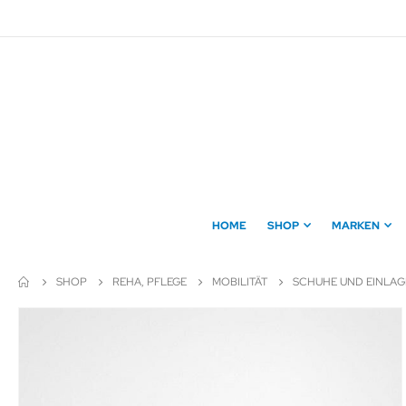
Direkt
zum
Inhalt
HOME
SHOP
MARKEN
SHOP
REHA, PFLEGE
MOBILITÄT
SCHUHE UND EINLA
Zum
Ende
der
Bildergalerie
springen