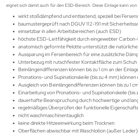
eignet sich damit auch für den ESD-Bereich. Diese Einlage kann v
wirkt stoßdämpfend und entlastend, speziell bei Fers
baumustergeprüft nach DGUV 112-191 mit Sicherheitss
einsetzbar in allen Arbeitsbereichen (auch ESD)
höchste ESD-Leitfähigkeit durch eingewebter Carbon-
anatomisch geformte Pelotte unterstützt die natürli
Aussparung im Fersenbereich für eine zusätzliche Däm
Unterbezug mit rutschfester Kontaktfläche zum Schuh 
Beinlängendifferenzen können bis zu 1 cm an der Einla
Pronations- und Supinationskeile (bis zu 4 mm) können
Ausgleich von Beinlängendifferenzen können bis zu 1 c
Einarbeitung von Pronations- und Supinationskeile (bis
dauerhafte Beanspruchung durch hochwertige und lang
regelmäßiges Überprüfen der funktionelle Eigenschaft
nicht waschmaschinentauglich
keine direkte Hitzeeinwirkung beim Trocknen
Oberflächen abwischbar mit Waschlotion (außer Leder)