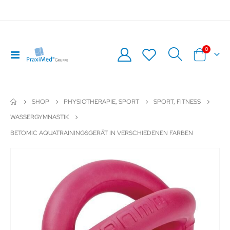
Artikel
0
Navigation
Warenkor
umschalten
SHOP
PHYSIOTHERAPIE, SPORT
SPORT, FITNESS
WASSERGYMNASTIK
BETOMIC AQUATRAININGSGERÄT IN VERSCHIEDENEN FARBEN
Zum
Z
Ende
An
der
de
Bildergalerie
Bil
springen
sp