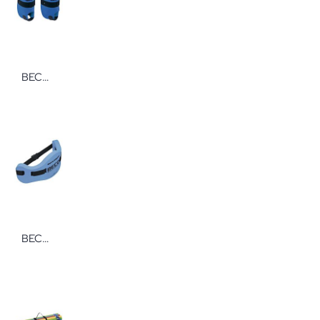
BECO Beinschwimmer XL PE-Schaum 1 Paar Auftriebsgeräte für Aqua-Fitness
BECO Aqua Jogging Gürtel RUNNER bis 100 kg