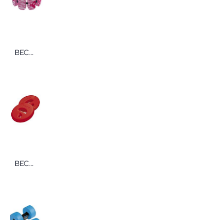
BECO Beco-Sealife Swimming Belt Schwimmgürtel
BECO Aqua Disc SZ Fitnessgerät In verschiedenen Farben