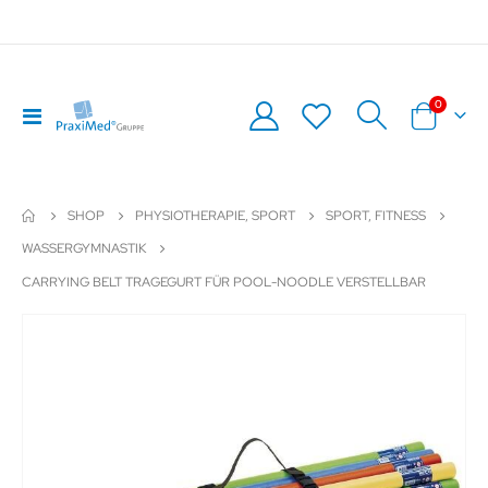
Artikel
0
Navigation
Warenkor
umschalten
SHOP
PHYSIOTHERAPIE, SPORT
SPORT, FITNESS
WASSERGYMNASTIK
CARRYING BELT TRAGEGURT FÜR POOL-NOODLE VERSTELLBAR
Zum
Z
Ende
An
der
de
Bildergalerie
Bil
springen
sp