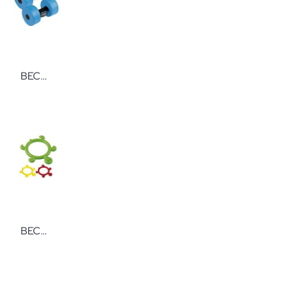
BECO Aqua Hanteln mit Schlaufengriff
BECO Diving Ring SCHILDI Tauchring In verschiedenen Farben