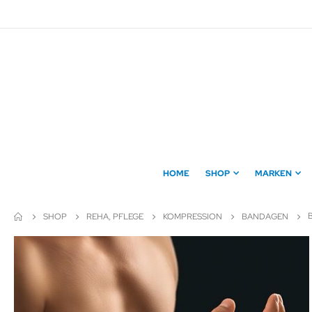
Direkt
zum
Inhalt
HOME
SHOP
MARKEN
SHOP
REHA, PFLEGE
KOMPRESSION
BANDAGEN
Zum
Ende
der
Bildergalerie
springen