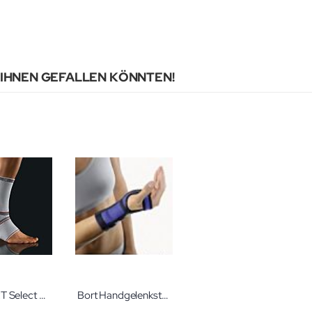
 IHNEN GEFALLEN KÖNNTEN!
Bort BORT Select AchilloStabil Plus Gr. L silber Achillessehnenbandage für höchste Ansprüche
Bort Handgelenkstütze hautfarben Größe S links Handgelenkbandage