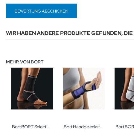
BEWERTUNG ABSCHICKEN
WIR HABEN ANDERE PRODUKTE GEFUNDEN, DIE
MEHR VON BORT
Bort BORT Select AchilloStabil Plus Gr. M schwarz Achillessehnenbandage für höchste Ansprüche
Bort Handgelenkstütze hautfarben Größe M links Handgelenkbandage