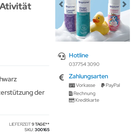
Ativität
Previous
Next
Hotline
037754 3090
Zahlungsarten
chwarz
Vorkasse
PayPal
erstützung der
Rechnung
Kreditkarte
LIEFERZEIT
9 TAGE
SKU
300165