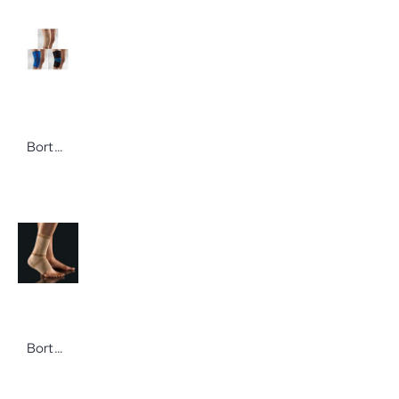
Bort Sport ActiveColor® Kniebandage Gr. M schwarz
Bort BORT Select TaloStabil Gr. M links haut Knöchelbandage zur Unterstützung der Haltefunktion der Bänder