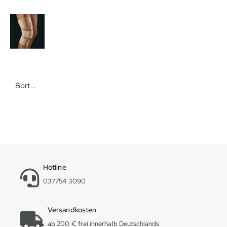
Bort BORT Select StabiloGen Gr. L haut Hochwertige Kniebandage zur Weichteilkompression
Hotline
037754 3090
Versandkosten
ab 200 € frei innerhalb Deutschlands