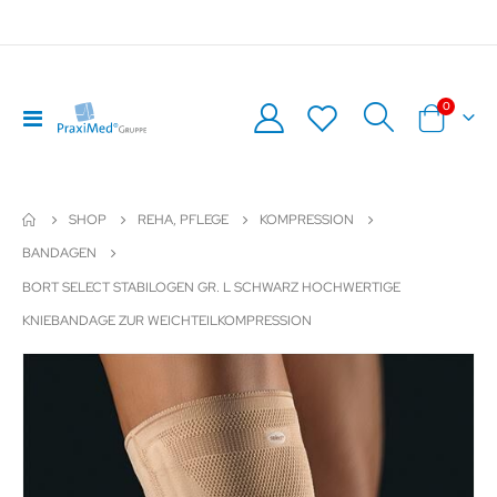
Artikel
0
Navigation
Warenkor
umschalten
SHOP
REHA, PFLEGE
KOMPRESSION
BANDAGEN
BORT SELECT STABILOGEN GR. L SCHWARZ HOCHWERTIGE
KNIEBANDAGE ZUR WEICHTEILKOMPRESSION
Zum
Z
Ende
An
der
de
Bildergalerie
Bil
springen
sp