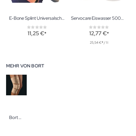
E-Bone Splint Universalschiene 100x11cm zur Schienung aller Extremitäten und Halswirbelsäule
Servocare Eiswasser 500ml Kühlung bei Sportverletzungen
Rating:
Rating:
0%
0%
11,25 €
12,77 €
25,54 €
/ 1 l
MEHR VON BORT
Bort BORT Select StabiloGen Gr. S haut Hochwertige Kniebandage zur Weichteilkompression