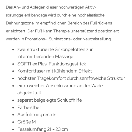
Das An- und Ablegen dieser hochwertigen Aktiv-
sprunggelenkbandage wird durch eine hochelastische
Dehnungszone im empfindlichen Bereich des Fußrückens
erleichtert. Der Fuß kann Therapie unterstützend positioniert
werden in Pronations-, Supinations- oder Neutralstellung.
zwei strukturierte Silikonpelotten zur
intermittierenden Massage
SOFTflex Plus-Funktionsgestrick
Komfortfaser mit kühlendem Effekt
höchster Tragekomfort durch samftweiche Struktur
extra weicher Abschlussrand an der Wade
abgekettelt
separat beigelegte Schlupfhilfe
Farbe silber
Ausführung rechts
Größe M
Fesselumfang 21 - 23 cm