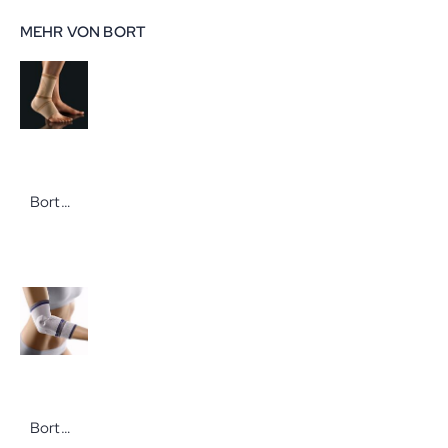
MEHR VON BORT
Bort BORT Select TaloStabil Gr. XL links haut Knöchelbandage zur Unterstützung der Haltefunktion der Bänder
Bort Epicondylitisbandage Ellenbogenbandage silber XS