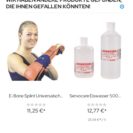
DIE IHNEN GEFALLEN KÖNNTEN!
E-Bone Splint Universalschiene 100x11cm zur Schienung aller Extremitäten und Halswirbelsäule
Servocare Eiswasser 500ml Kühlung bei Sportverletzungen
Rating:
Rating:
0%
0%
11,25 €
12,77 €
25,54 €
/ 1 l