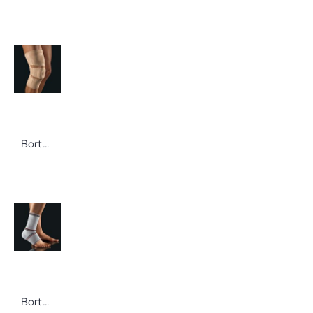
Bort BORT Select StabiloGen Gr. XXL silber Hochwertige Kniebandage zur Weichteilkompression
Bort BORT Select TaloStabil Gr. M links silber Knöchelbandage zur Unterstützung der Haltefunktion der Bänder