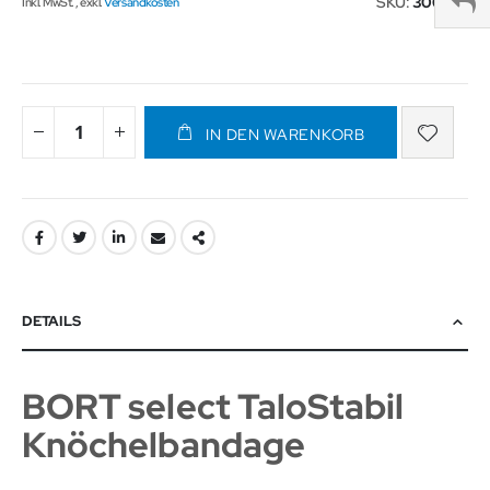
SKU
300228
Inkl. MwSt.
,
exkl.
Versandkosten
IN DEN WARENKORB
DETAILS
BORT select TaloStabil
Knöchelbandage