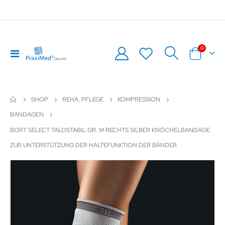
Artikel
0
Navigation
Warenkor
umschalten
SHOP
REHA, PFLEGE
KOMPRESSION
BANDAGEN
BORT SELECT TALOSTABIL GR. M RECHTS SILBER KNÖCHELBANDAGE
ZUR UNTERSTÜTZUNG DER HALTEFUNKTION DER BÄNDER
Zum
Z
Ende
An
der
de
Bildergalerie
Bil
springen
sp