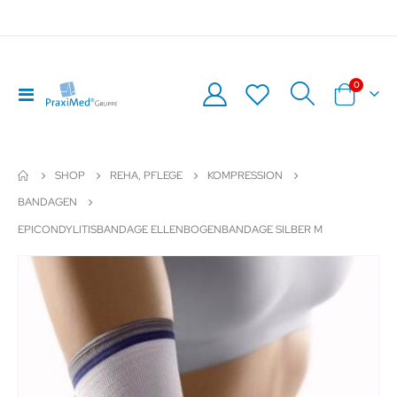
Artikel
0
Navigation
Warenkor
umschalten
SHOP
REHA, PFLEGE
KOMPRESSION
BANDAGEN
EPICONDYLITISBANDAGE ELLENBOGENBANDAGE SILBER M
Zum
Z
Ende
An
der
de
Bildergalerie
Bil
springen
sp