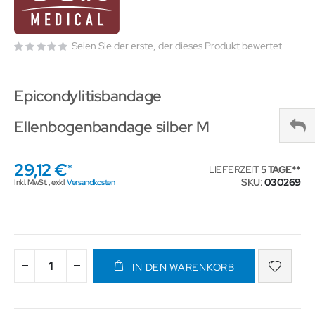
Seien Sie der erste, der dieses Produkt bewertet
Epicondylitisbandage
Ellenbogenbandage silber M
29,12 €
LIEFERZEIT
5 TAGE
SKU
030269
Inkl. MwSt.
,
exkl.
Versandkosten
IN DEN WARENKORB