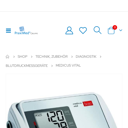
Artikel
0
Navigation
Warenkor
umschalten
SHOP
TECHNIK, ZUBEHÖR
DIAGNOSTIK
MEDICUS VITAL
BLUTDRUCKMESSGERÄTE
Zum
Z
Ende
An
der
de
Bildergalerie
Bil
springen
sp