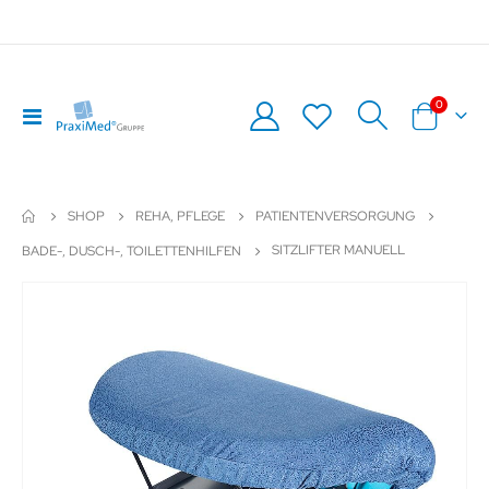
Artikel
0
Navigation
Warenkor
umschalten
SHOP
REHA, PFLEGE
PATIENTENVERSORGUNG
SITZLIFTER MANUELL
BADE-, DUSCH-, TOILETTENHILFEN
Zum
Z
Ende
An
der
de
Bildergalerie
Bil
springen
sp