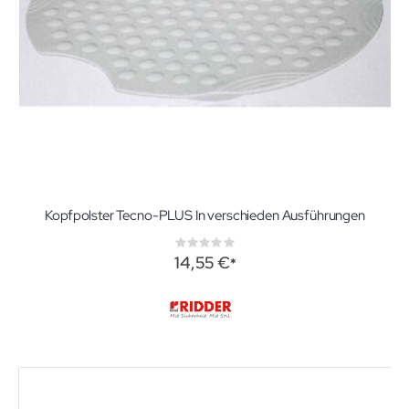
Kopfpolster Tecno-PLUS In verschieden Ausführungen
Rating:
0%
14,55 €