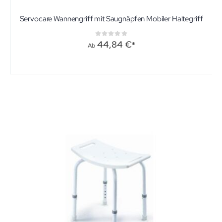
Servocare Wannengriff mit Saugnäpfen Mobiler Haltegriff
Rating:
0%
44,84 €
Ab