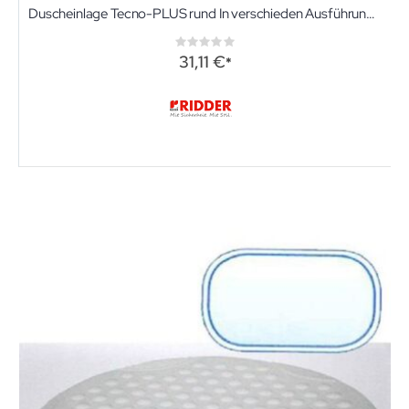
Duscheinlage Tecno-PLUS rund In verschieden Ausführungen
Rating:
0%
31,11 €