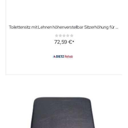
Toilettensitz mit Lehnen höhenverstellbar Sitzerhöhung für Toiletten
Rating:
0%
72,59 €