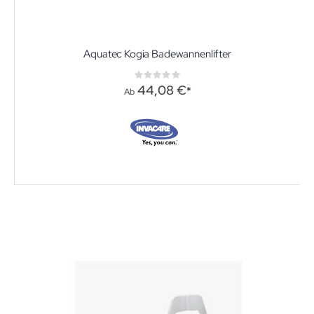
Aquatec Kogia Badewannenlifter
Rating:
0%
44,08 €
Ab