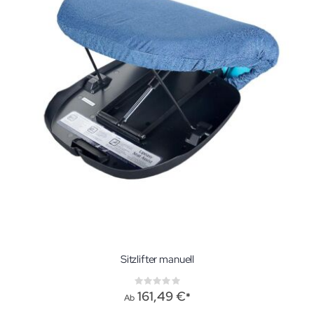
Sitzlifter manuell
Rating:
0%
161,49 €
Ab