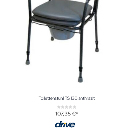
Toilettenstuhl TS 130 anthrazit
Rating:
0%
107,35 €