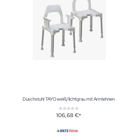
Duschstuhl TAYO weiß/lichtgrau mit Armlehnen
Rating:
0%
106,68 €