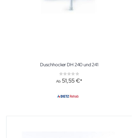
Duschhocker DH 240 und 241
Rating:
0%
51,55 €
Ab