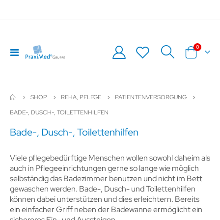
Artikel
0
Navigation
Warenkor
umschalten
SHOP
REHA, PFLEGE
PATIENTENVERSORGUNG
BADE-, DUSCH-, TOILETTENHILFEN
Bade-, Dusch-, Toilettenhilfen
Viele pflegebedürftige Menschen wollen sowohl daheim als
auch in Pflegeeinrichtungen gerne so lange wie möglich
selbständig das Badezimmer benutzen und nicht im Bett
gewaschen werden. Bade-, Dusch- und Toilettenhilfen
können dabei unterstützen und dies erleichtern. Bereits
ein einfacher Griff neben der Badewanne ermöglicht ein
sichereres Ein- und Aussteigen.