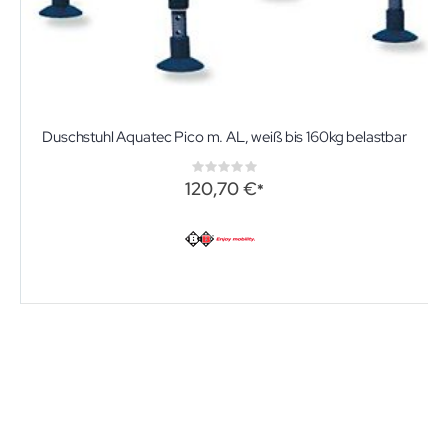
Duschstuhl Aquatec Pico m. AL, weiß bis 160kg belastbar
Rating:
0%
120,70 €