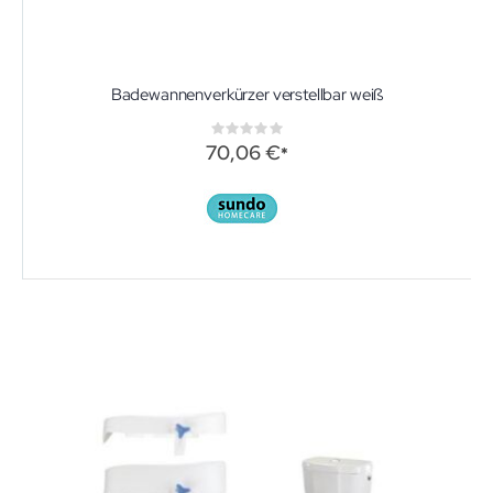
Badewannenverkürzer verstellbar weiß
Rating:
0%
70,06 €