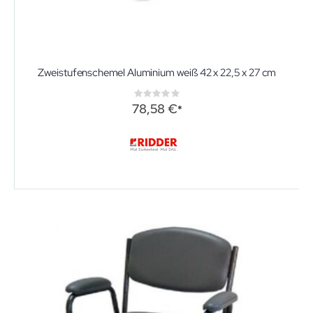
Zweistufenschemel Aluminium weiß 42 x 22,5 x 27 cm
Rating:
0%
78,58 €