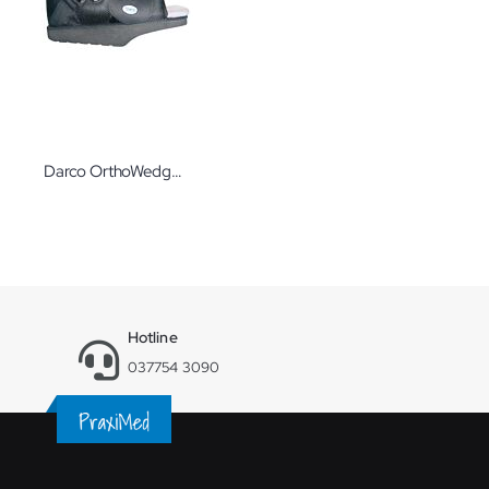
Darco OrthoWedge pro Vorfußentlastungsschuh Größe S
Hotline
037754 3090