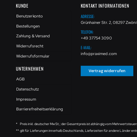
KUNDE
KONTAKT INFORMATIONEN
ADRESSE:
Benutzerkonto
Grünhainer Str. 2, 08297 Zwöni
Bestellungen
TELEFON:
Zahlung & Versand
+49 37754 3090
Widerrufsrecht
E-MAIL:
info@praximed.com
Widerrufsformular
UNTERNEHMEN
Vertrag widerrufen
AGB
Datenschutz
Impressum
Barrierefreiheitserklärung
*
Preis inkl. deutscher MwSt.; der Gesamtpreis ist abhängig vom Mehrwertsteuer
**
gilt für Lieferungen innerhalb Deutschlands, Lieferzeiten für andere Länder e