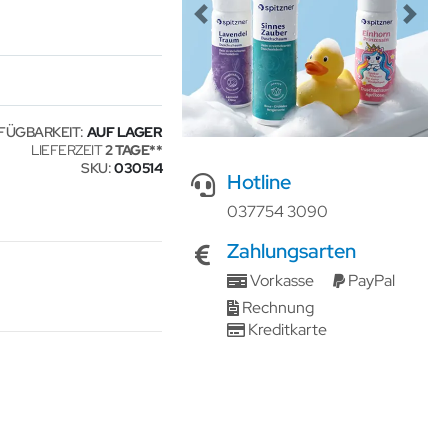
Previous
Next
FÜGBARKEIT:
AUF LAGER
LIEFERZEIT
2 TAGE
SKU
030514
Hotline
037754 3090
Zahlungsarten
Vorkasse
PayPal
Rechnung
Kreditkarte