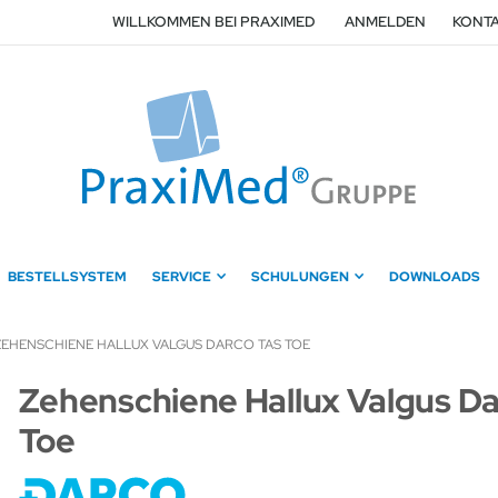
WILLKOMMEN BEI PRAXIMED
ANMELDEN
KONTA
BESTELLSYSTEM
SERVICE
SCHULUNGEN
DOWNLOADS
ZEHENSCHIENE HALLUX VALGUS DARCO TAS TOE
Zum
Zehenschiene Hallux Valgus D
Anfang
Toe
der
Bildergalerie
springen