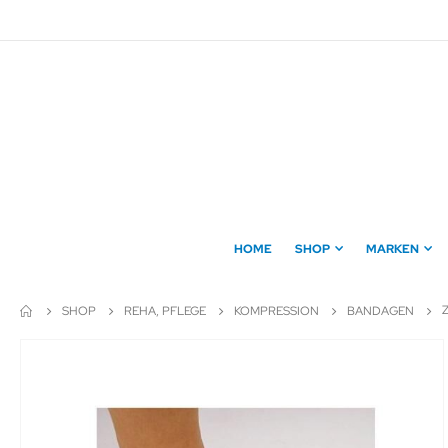
Direkt
zum
Inhalt
HOME
SHOP
MARKEN
SHOP
REHA, PFLEGE
KOMPRESSION
BANDAGEN
Zum
Ende
der
Bildergalerie
springen