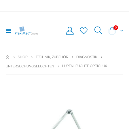
Artikel
0
Navigation
Warenkor
umschalten
SHOP
TECHNIK, ZUBEHÖR
DIAGNOSTIK
LUPENLEUCHTE OPTICLUX
UNTERSUCHUNGSLEUCHTEN
Zum
Z
Ende
An
der
de
Bildergalerie
Bil
springen
sp