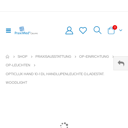
0
Navigation
Warenkor
umschalten
SHOP
PRAXISAUSSTATTUNG
OP-EINRICHTUNG
OP-LEUCHTEN
OPTICLUX HAND 10-1 DL HANDLUPENLEUCHTE O.LADESTAT.
WOODLIGHT
Zum
Z
Ende
An
der
de
Bildergalerie
Bil
springen
sp