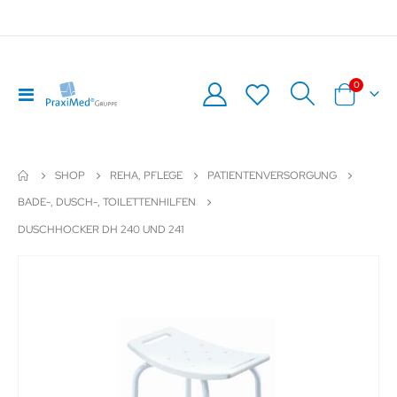
Artikel
0
Navigation
Warenkor
umschalten
SHOP
REHA, PFLEGE
PATIENTENVERSORGUNG
BADE-, DUSCH-, TOILETTENHILFEN
DUSCHHOCKER DH 240 UND 241
Zum
Z
Ende
An
der
de
Bildergalerie
Bil
springen
sp