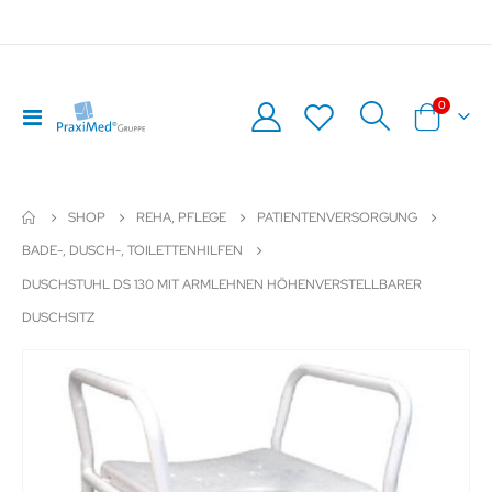
Artikel
0
Navigation
Warenkor
umschalten
SHOP
REHA, PFLEGE
PATIENTENVERSORGUNG
BADE-, DUSCH-, TOILETTENHILFEN
DUSCHSTUHL DS 130 MIT ARMLEHNEN HÖHENVERSTELLBARER
DUSCHSITZ
Zum
Z
Ende
An
der
de
Bildergalerie
Bil
springen
sp