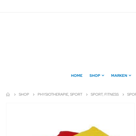
Direkt
zum
Inhalt
HOME
SHOP
MARKEN
SHOP
PHYSIOTHERAPIE, SPORT
SPORT, FITNESS
SPOR
Zum
Ende
der
Bildergalerie
springen