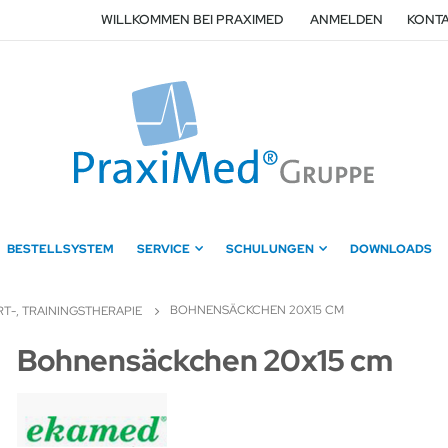
WILLKOMMEN BEI PRAXIMED
ANMELDEN
KONTA
BESTELLSYSTEM
SERVICE
SCHULUNGEN
DOWNLOADS
BOHNENSÄCKCHEN 20X15 CM
T-, TRAININGSTHERAPIE
Zum
Bohnensäckchen 20x15 cm
Anfang
der
Bildergalerie
springen