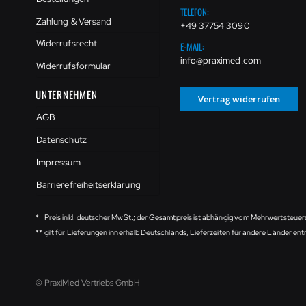
TELEFON:
Zahlung & Versand
+49 37754 3090
Widerrufsrecht
E-MAIL:
info@praximed.com
Widerrufsformular
UNTERNEHMEN
Vertrag widerrufen
AGB
Datenschutz
Impressum
Barrierefreiheitserklärung
*
Preis inkl. deutscher MwSt.; der Gesamtpreis ist abhängig vom Mehrwertsteuer
**
gilt für Lieferungen innerhalb Deutschlands, Lieferzeiten für andere Länder e
© PraxiMed Vertriebs GmbH