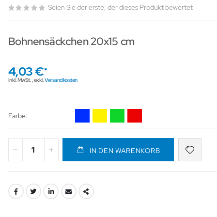
Seien Sie der erste, der dieses Produkt bewertet
Bohnensäckchen 20x15 cm
4,03 €
Inkl. MwSt.
,
exkl.
Versandkosten
Farbe
IN DEN WARENKORB