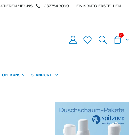
KTIEREN SIE UNS
037754 3090
EIN KONTO ERSTELLEN
Artikel
0
Warenkor
ÜBER UNS
STANDORTE