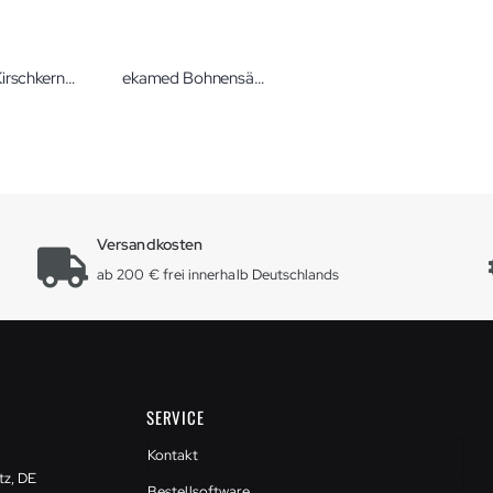
ekamed Kirschkern Wärme-Packung
ekamed Bohnensäckchen 9x15 cm
Versandkosten
ab 200 € frei innerhalb Deutschlands
SERVICE
Kontakt
tz, DE
Bestellsoftware