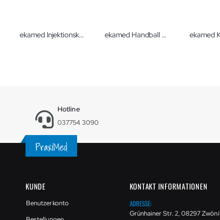
ekamed Injektionskissen farbig
ekamed Handball Schaumstoff Ø 7 cm
Hotline
037754 3090
KUNDE
KONTAKT INFORMATIONEN
ADRESSE:
Benutzerkonto
Grünhainer Str. 2, 08297 Zwöni
Bestellungen