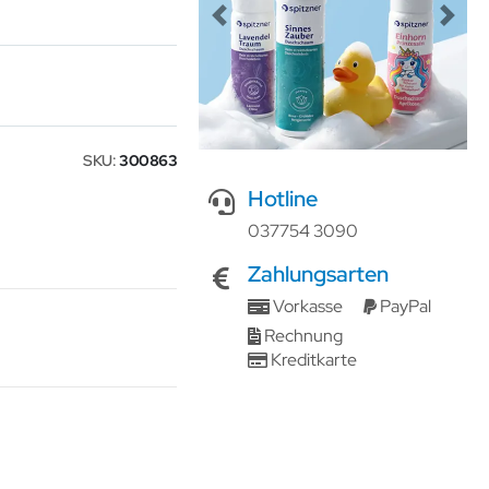
Previous
Next
SKU
300863
Hotline
037754 3090
Zahlungsarten
Vorkasse
PayPal
Rechnung
Kreditkarte