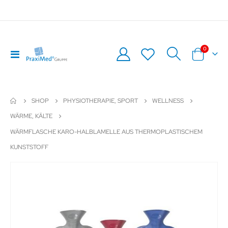
Artikel
0
Navigation
Warenkor
umschalten
SHOP
PHYSIOTHERAPIE, SPORT
WELLNESS
WÄRME, KÄLTE
WÄRMFLASCHE KARO-HALBLAMELLE AUS THERMOPLASTISCHEM
KUNSTSTOFF
Zum
Z
Ende
An
der
de
Bildergalerie
Bil
springen
sp