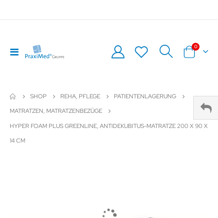
0
Navigation
Warenkor
umschalten
SHOP
REHA, PFLEGE
PATIENTENLAGERUNG
MATRATZEN, MATRATZENBEZÜGE
HYPER FOAM PLUS GREENLINE, ANTIDEKUBITUS-MATRATZE 200 X 90 X
14 CM
Zum
Z
Ende
An
der
de
Bildergalerie
Bil
springen
sp