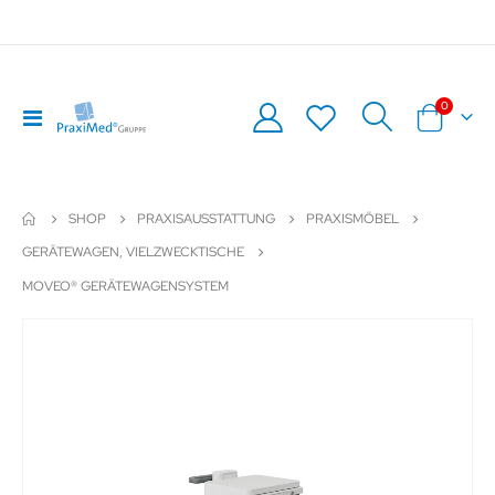
Artikel
0
Navigation
Warenkor
umschalten
SHOP
PRAXISAUSSTATTUNG
PRAXISMÖBEL
GERÄTEWAGEN, VIELZWECKTISCHE
MOVEO® GERÄTEWAGENSYSTEM
Zum
Z
Ende
An
der
de
Bildergalerie
Bil
springen
sp