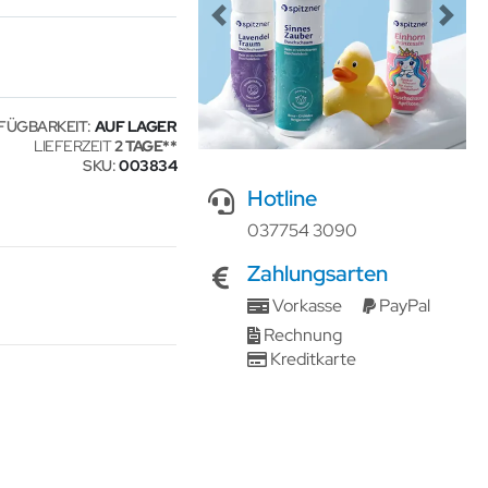
Previous
Next
FÜGBARKEIT:
AUF LAGER
LIEFERZEIT
2 TAGE
SKU
003834
Hotline
037754 3090
Zahlungsarten
Vorkasse
PayPal
Rechnung
Kreditkarte