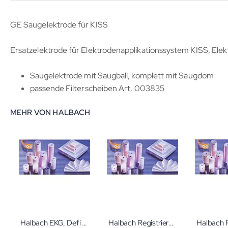
GE Saugelektrode für KISS
Ersatzelektrode für Elektrodenapplikationssystem KISS, Ele
Saugelektrode mit Saugball, komplett mit Saugdom
passende Filterscheiben Art. 003835
MEHR VON HALBACH
Halbach EKG, Defi GE Hellige CardioServ 55x40
Halbach Registrierpapier Sonicaid Team Care / Meridan 800 Faltlage CTG-Papier Huntleigh