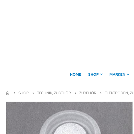
Direkt
zum
Inhalt
HOME
SHOP
MARKEN
SHOP
TECHNIK, ZUBEHÖR
ZUBEHÖR
ELEKTRODEN, Z
Zum
Ende
der
Bildergalerie
springen