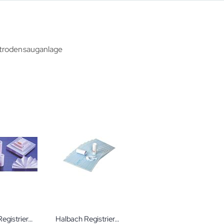
ktrodensauganlage
Halbach Registrierpapier Bionet CTG CTG-Papiere für verschiedene Geräte der Firma Bionet
Halbach Registrierpapier Spirometer verschiedener Hersteller