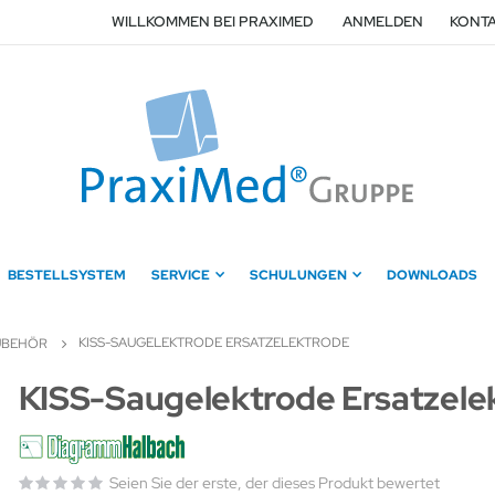
WILLKOMMEN BEI PRAXIMED
ANMELDEN
KONTA
BESTELLSYSTEM
SERVICE
SCHULUNGEN
DOWNLOADS
KISS-SAUGELEKTRODE ERSATZELEKTRODE
UBEHÖR
Zum
KISS-Saugelektrode Ersatzele
Anfang
der
Bildergalerie
springen
Seien Sie der erste, der dieses Produkt bewertet