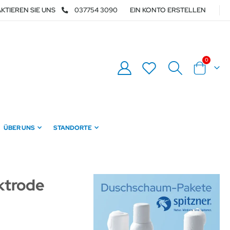
KTIEREN SIE UNS
037754 3090
EIN KONTO ERSTELLEN
Artikel
0
Warenkor
ÜBER UNS
STANDORTE
ktrode